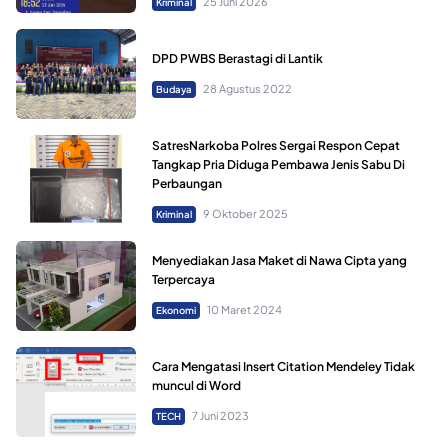
25 Juni 2026
Kriminal
DPD PWBS Berastagi di Lantik
28 Agustus 2022
Budaya
SatresNarkoba Polres Sergai Respon Cepat
Tangkap Pria Diduga Pembawa Jenis Sabu Di
Perbaungan
9 Oktober 2025
Kriminal
Menyediakan Jasa Maket di Nawa Cipta yang
Terpercaya
10 Maret 2024
Ekonomi
Cara Mengatasi Insert Citation Mendeley Tidak
muncul di Word
7 Juni 2023
TECH