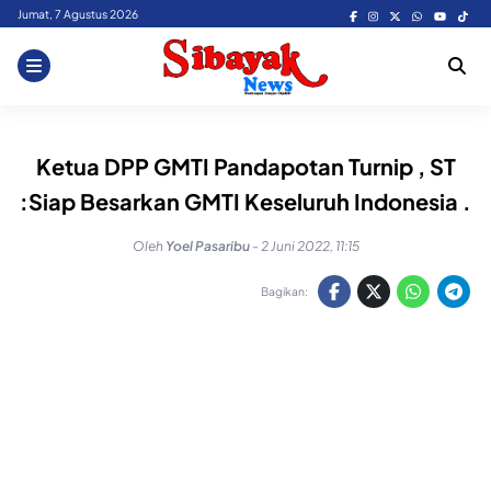
Skip
Jumat, 7 Agustus 2026
to
content
Ketua DPP GMTI Pandapotan Turnip , ST
:Siap Besarkan GMTI Keseluruh Indonesia .
Oleh
Yoel Pasaribu
-
2 Juni 2022, 11:15
Bagikan: