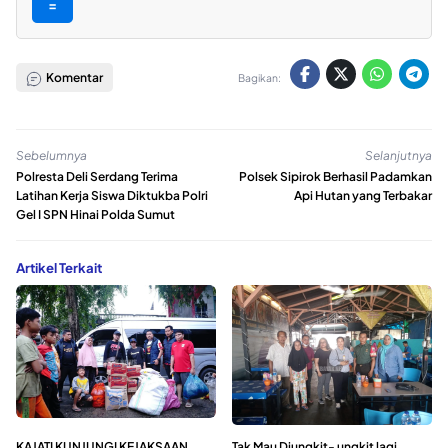
=
Komentar
Bagikan:
Sebelumnya
Selanjutnya
Polresta Deli Serdang Terima
Polsek Sipirok Berhasil Padamkan
Latihan Kerja Siswa Diktukba Polri
Api Hutan yang Terbakar
Gel I SPN Hinai Polda Sumut
Artikel Terkait
KAJATI KUNJUNGI KEJAKSAAN
Tak Mau Diungkit- ungkit lagi,