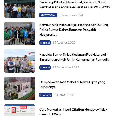
Berastagi Dibuka Situasional, Kadishub Sumut:
Pembatasan Kendaraan Berat sesuai PM 75/2021
1 Desember 2024
ADVETORIAL
Bemnus Ajak Milenial Bijak Medsos dan Dukung
Polda Sumut Dalam Berantas Penyakit
Masyarakat
24 Agustus 2022
Kriminal
Kapolda Sumut Tinjau Kesiapan Pos Nataru di
Simalungun untuk Jamin Kenyamanan Pemudik
23 Desember 2024
Kriminal
Menyediakan Jasa Maket di Nawa Cipta yang
Terpercaya
10 Maret 2024
Ekonomi
Cara Mengatasi Insert Citation Mendeley Tidak
muncul di Word