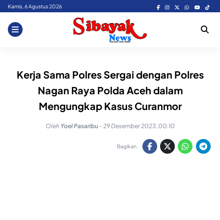
Skip
Kamis, 6 Agustus 2026
to
content
Kerja Sama Polres Sergai dengan Polres
Nagan Raya Polda Aceh dalam
Mengungkap Kasus Curanmor
Oleh
Yoel Pasaribu
-
29 Desember 2023, 00:10
Bagikan: