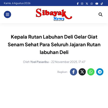
Skip
Kamis, 6 Agustus 2026
to
content
Kepala Rutan Labuhan Deli Gelar Giat
Senam Sehat Para Seluruh Jajaran Rutan
labuhan Deli
Oleh
Yoel Pasaribu
-
22 November 2025, 17:47
Bagikan: