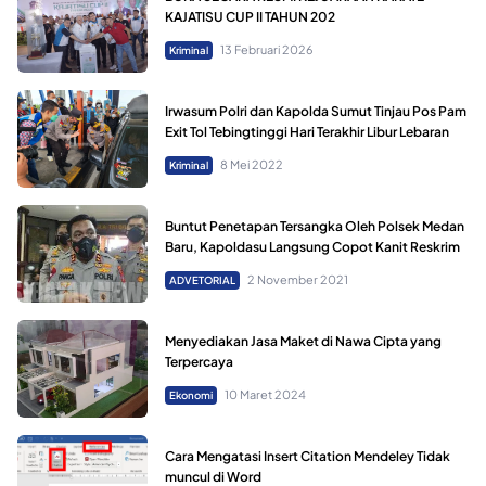
KAJATISU CUP II TAHUN 202
13 Februari 2026
Kriminal
Irwasum Polri dan Kapolda Sumut Tinjau Pos Pam
Exit Tol Tebingtinggi Hari Terakhir Libur Lebaran
8 Mei 2022
Kriminal
Buntut Penetapan Tersangka Oleh Polsek Medan
Baru, Kapoldasu Langsung Copot Kanit Reskrim
2 November 2021
ADVETORIAL
Menyediakan Jasa Maket di Nawa Cipta yang
Terpercaya
10 Maret 2024
Ekonomi
Cara Mengatasi Insert Citation Mendeley Tidak
muncul di Word