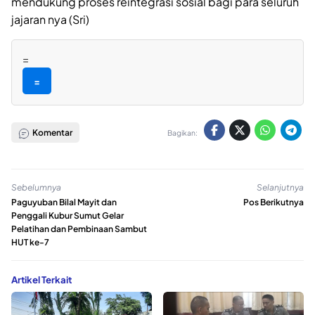
mendukung proses reintegrasi sosial bagi para seluruh
jajaran nya (Sri)
=
=
Komentar
Bagikan:
Sebelumnya
Selanjutnya
Paguyuban Bilal Mayit dan
Pos Berikutnya
Penggali Kubur Sumut Gelar
Pelatihan dan Pembinaan Sambut
HUT ke-7
Artikel Terkait