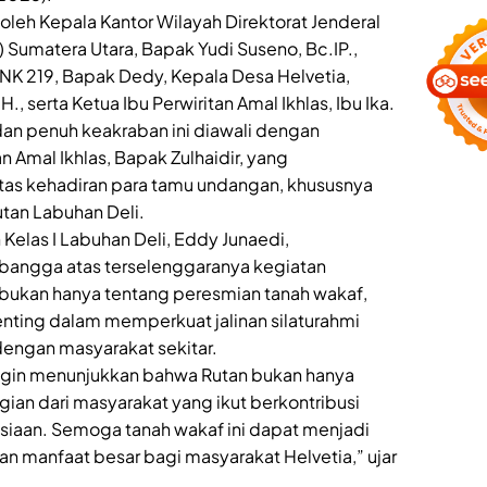
g oleh Kepala Kantor Wilayah Direktorat Jenderal
 Sumatera Utara, Bapak Yudi Suseno, Bc.IP.,
PNK 219, Bapak Dedy, Kepala Desa Helvetia,
, serta Ketua Ibu Perwiritan Amal Ikhlas, Ibu Ika.
an penuh keakraban ini diawali dengan
 Amal Ikhlas, Bapak Zulhaidir, yang
tas kehadiran para tamu undangan, khususnya
utan Labuhan Deli.
elas I Labuhan Deli, Eddy Junaedi,
bangga atas terselenggaranya kegiatan
i bukan hanya tentang peresmian tanah wakaf,
ting dalam memperkuat jalinan silaturahmi
engan masyarakat sekitar.
i ingin menunjukkan bahwa Rutan bukan hanya
ian dari masyarakat yang ikut berkontribusi
siaan. Semoga tanah wakaf ini dapat menjadi
n manfaat besar bagi masyarakat Helvetia,” ujar
.