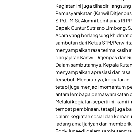
Kegiatan ini juga dihadiri langsun
Pemasyarakatan (Kanwil Ditjenpas)
S.Pd., M.Si, Alumni Lemhanas RI P
Bapak Guntur Sutrisno Limbong, S.H.
Acara yang berlangsung khidmat d
sambutan dari Ketua STM/Perwiritan
menyampaikan rasa terima kasih a
dari jajaran Kanwil Ditjenpas dan R
Dalam sambutannya, Kepala Rutan K
menyampaikan apresiasi dan rasa 
tersebut. Menurutnya, kegiatan in
tetapi juga menjadi momentum pen
antara lembaga pemasyarakatan d
Melalui kegiatan seperti ini, kam
tempat pembinaan, tetapi juga bag
dalam kegiatan sosial dan kemanu
ladang amal jariyah dan memberika
Eddy Junaedi dalam sambutannya