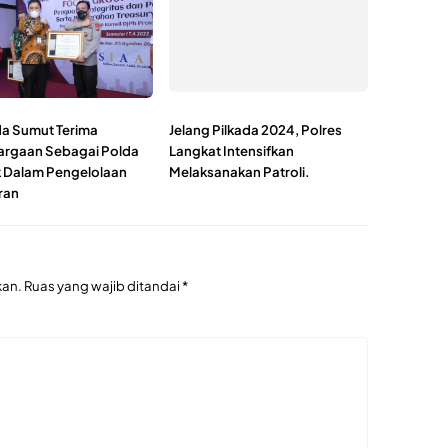
a Sumut Terima
Jelang Pilkada 2024, Polres
rgaan Sebagai Polda
Langkat Intensifkan
k Dalam Pengelolaan
Melaksanakan Patroli.
ran
kan.
Ruas yang wajib ditandai
*