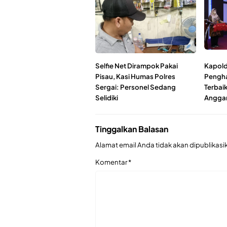
Selfie Net Dirampok Pakai
Kapold
Pisau, Kasi Humas Polres
Pengha
Sergai: Personel Sedang
Terbai
Selidiki
Angga
Tinggalkan Balasan
Alamat email Anda tidak akan dipublikasi
Komentar
*