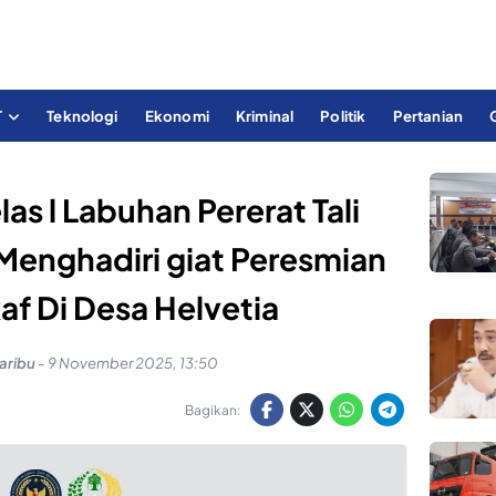
T
Teknologi
Ekonomi
Kriminal
Politik
Pertanian
as l Labuhan Pererat Tali
Menghadiri giat Peresmian
f Di Desa Helvetia
aribu
-
9 November 2025, 13:50
Bagikan: