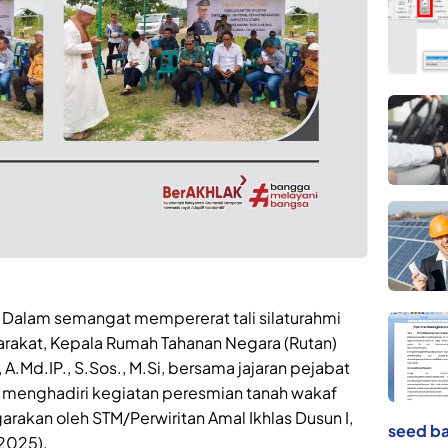
 Dalam semangat mempererat tali silaturahmi
arakat, Kepala Rumah Tahanan Negara (Rutan)
 A.Md.IP., S.Sos., M.Si, bersama jajaran pejabat
rut menghadiri kegiatan peresmian tanah wakaf
akan oleh STM/Perwiritan Amal Ikhlas Dusun I,
seed ba
/2025).