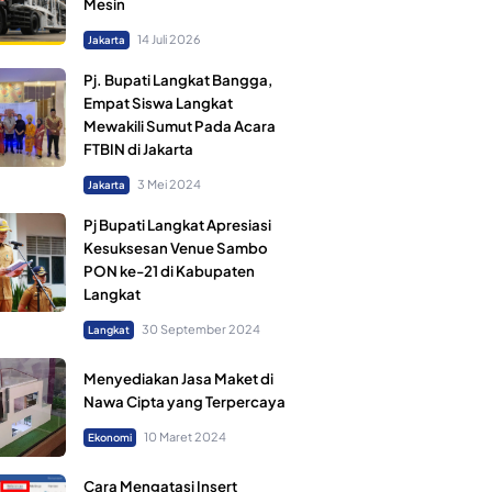
Mesin
14 Juli 2026
Jakarta
Pj. Bupati Langkat Bangga,
Empat Siswa Langkat
Mewakili Sumut Pada Acara
FTBIN di Jakarta
3 Mei 2024
Jakarta
Pj Bupati Langkat Apresiasi
Kesuksesan Venue Sambo
PON ke-21 di Kabupaten
Langkat
30 September 2024
Langkat
Menyediakan Jasa Maket di
Nawa Cipta yang Terpercaya
10 Maret 2024
Ekonomi
Cara Mengatasi Insert