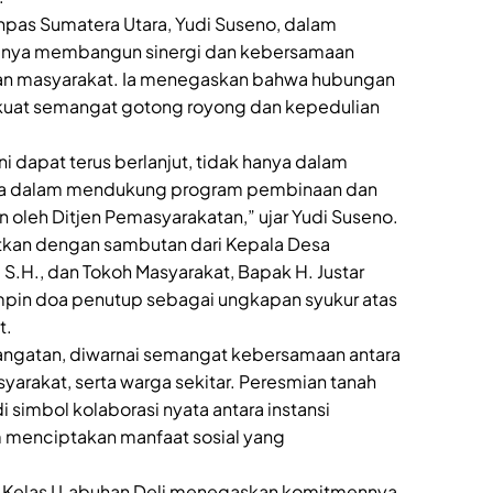
enpas Sumatera Utara, Yudi Suseno, dalam
gnya membangun sinergi dan kebersamaan
an masyarakat. Ia menegaskan bahwa hubungan
rkuat semangat gotong royong dan kepedulian
ni dapat terus berlanjut, tidak hanya dalam
 juga dalam mendukung program pembinaan dan
oleh Ditjen Pemasyarakatan,” ujar Yudi Suseno.
tkan dengan sambutan dari Kepala Desa
 S.H., dan Tokoh Masyarakat, Bapak H. Justar
mpin doa penutup sebagai ungkapan syukur atas
t.
angatan, diwarnai semangat kebersamaan antara
yarakat, serta warga sekitar. Peresmian tanah
 simbol kolaborasi nyata antara instansi
 menciptakan manfaat sosial yang
n Kelas I Labuhan Deli menegaskan komitmennya