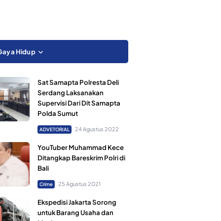
Gaya Hidup
Sat Samapta Polresta Deli
Serdang Laksanakan
Supervisi Dari Dit Samapta
Polda Sumut
24 Agustus 2022
ADVETORIAL
YouTuber Muhammad Kece
Ditangkap Bareskrim Polri di
Bali
25 Agustus 2021
Crime
Ekspedisi Jakarta Sorong
untuk Barang Usaha dan