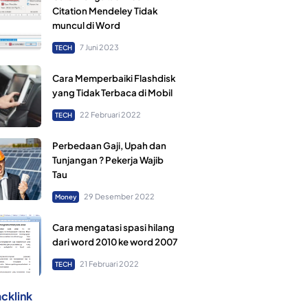
Citation Mendeley Tidak
muncul di Word
7 Juni 2023
TECH
Cara Memperbaiki Flashdisk
yang Tidak Terbaca di Mobil
22 Februari 2022
TECH
Perbedaan Gaji, Upah dan
Tunjangan ? Pekerja Wajib
Tau
29 Desember 2022
Money
Cara mengatasi spasi hilang
dari word 2010 ke word 2007
21 Februari 2022
TECH
cklink