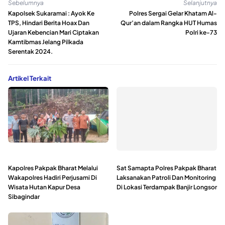
Sebelumnya
Selanjutnya
Kapolsek Sukaramai : Ayok Ke
Polres Sergai Gelar Khatam Al-
TPS, Hindari Berita Hoax Dan
Qur’an dalam Rangka HUT Humas
Ujaran Kebencian Mari Ciptakan
Polri ke-73
Kamtibmas Jelang Pilkada
Serentak 2024.
Artikel Terkait
Kapolres Pakpak Bharat Melalui
Sat Samapta Polres Pakpak Bharat
Wakapolres Hadiri Perjusami Di
Laksanakan Patroli Dan Monitoring
Wisata Hutan Kapur Desa
Di Lokasi Terdampak Banjir Longsor
Sibagindar