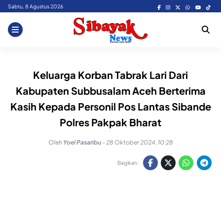
Skip
Sabtu, 8 Agustus 2026
to
content
Keluarga Korban Tabrak Lari Dari
Kabupaten Subbusalam Aceh Berterima
Kasih Kepada Personil Pos Lantas Sibande
Polres Pakpak Bharat
Oleh
Yoel Pasaribu
-
28 Oktober 2024, 10:28
Bagikan: