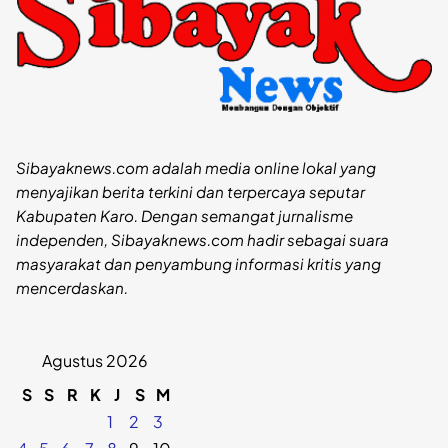
Sibayaknews.com adalah media online lokal yang
menyajikan berita terkini dan terpercaya seputar
Kabupaten Karo. Dengan semangat jurnalisme
independen, Sibayaknews.com hadir sebagai suara
masyarakat dan penyambung informasi kritis yang
mencerdaskan.
Agustus 2026
S
S
R
K
J
S
M
1
2
3