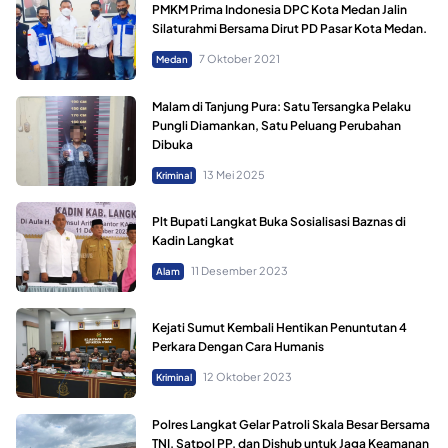
PMKM Prima Indonesia DPC Kota Medan Jalin
Silaturahmi Bersama Dirut PD Pasar Kota Medan.
7 Oktober 2021
Medan
Malam di Tanjung Pura: Satu Tersangka Pelaku
Pungli Diamankan, Satu Peluang Perubahan
Dibuka
13 Mei 2025
Kriminal
Plt Bupati Langkat Buka Sosialisasi Baznas di
Kadin Langkat
11 Desember 2023
Alam
Kejati Sumut Kembali Hentikan Penuntutan 4
Perkara Dengan Cara Humanis
12 Oktober 2023
Kriminal
Polres Langkat Gelar Patroli Skala Besar Bersama
TNI, Satpol PP, dan Dishub untuk Jaga Keamanan