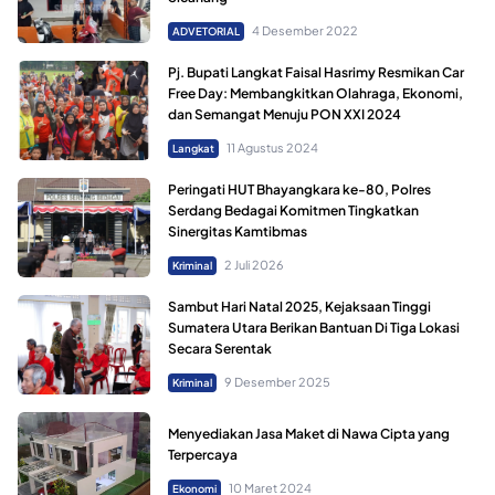
4 Desember 2022
ADVETORIAL
Pj. Bupati Langkat Faisal Hasrimy Resmikan Car
Free Day: Membangkitkan Olahraga, Ekonomi,
dan Semangat Menuju PON XXI 2024
11 Agustus 2024
Langkat
Peringati HUT Bhayangkara ke-80, Polres
Serdang Bedagai Komitmen Tingkatkan
Sinergitas Kamtibmas
2 Juli 2026
Kriminal
Sambut Hari Natal 2025, Kejaksaan Tinggi
Sumatera Utara Berikan Bantuan Di Tiga Lokasi
Secara Serentak
9 Desember 2025
Kriminal
Menyediakan Jasa Maket di Nawa Cipta yang
Terpercaya
10 Maret 2024
Ekonomi