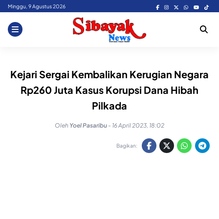
Skip
Minggu, 9 Agustus 2026
to
content
Kejari Sergai Kembalikan Kerugian Negara
Rp260 Juta Kasus Korupsi Dana Hibah
Pilkada
Oleh
Yoel Pasaribu
-
16 April 2023, 18:02
Bagikan: