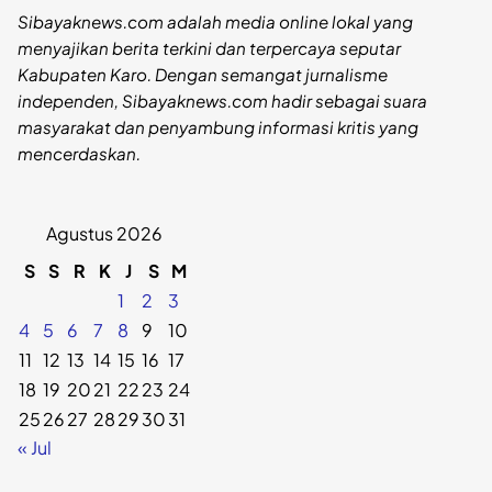
Sibayaknews.com adalah media online lokal yang
menyajikan berita terkini dan terpercaya seputar
Kabupaten Karo. Dengan semangat jurnalisme
independen, Sibayaknews.com hadir sebagai suara
masyarakat dan penyambung informasi kritis yang
mencerdaskan.
Agustus 2026
S
S
R
K
J
S
M
1
2
3
4
5
6
7
8
9
10
11
12
13
14
15
16
17
18
19
20
21
22
23
24
25
26
27
28
29
30
31
« Jul