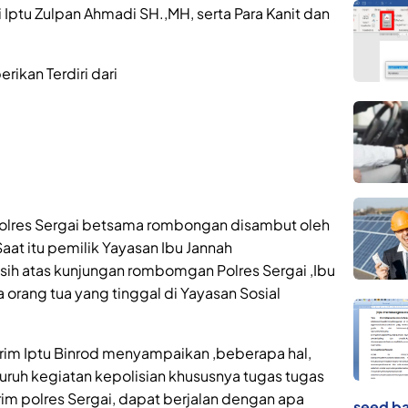
Iptu Zulpan Ahmadi SH.,MH, serta Para Kanit dan
ikan Terdiri dari
 Polres Sergai betsama rombongan disambut oleh
Saat itu pemilik Yayasan Ibu Jannah
ih atas kunjungan rombomgan Polres Sergai ,Ibu
orang tua yang tinggal di Yayasan Sosial
rim Iptu Binrod menyampaikan ,beberapa hal,
luruh kegiatan kepolisian khususnya tugas tugas
rim polres Sergai, dapat berjalan dengan apa
seed ba