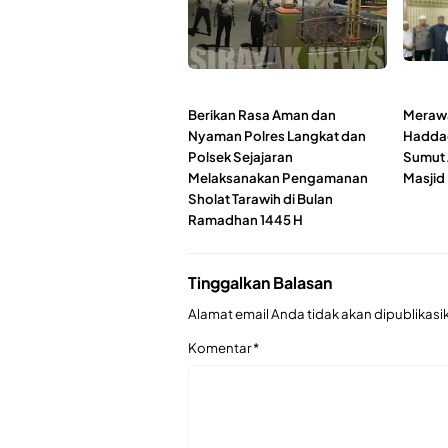
Berikan Rasa Aman dan
Merawat
Nyaman Polres Langkat dan
Haddad
Polsek Sejajaran
Sumut 
Melaksanakan Pengamanan
Masjid
Sholat Tarawih di Bulan
Ramadhan 1445 H
Tinggalkan Balasan
Alamat email Anda tidak akan dipublikasi
Komentar
*