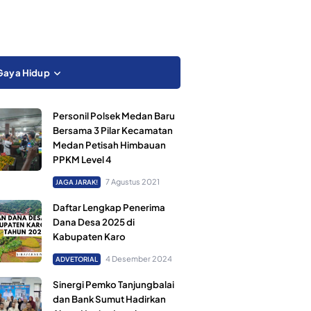
Gaya Hidup
Personil Polsek Medan Baru
Bersama 3 Pilar Kecamatan
Medan Petisah Himbauan
PPKM Level 4
7 Agustus 2021
JAGA JARAK!
Daftar Lengkap Penerima
Dana Desa 2025 di
Kabupaten Karo
4 Desember 2024
ADVETORIAL
Sinergi Pemko Tanjungbalai
dan Bank Sumut Hadirkan