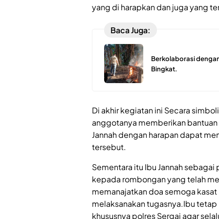
yang di harapkan dan juga yang t
Baca Juga:
Berkolaborasi dengan
Bingkat.
Di akhir kegiatan ini Secara simbol
anggotanya memberikan bantuan l
Jannah dengan harapan dapat mem
tersebut.
Sementara itu Ibu Jannah sebagai
kepada rombongan yang telah mem
memanajatkan doa semoga kasat r
melaksanakan tugasnya.Ibu tetap
khususnya polres Sergai agar sela