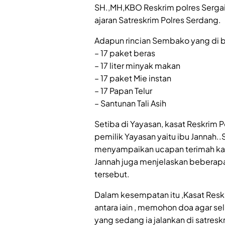
SH.,MH,KBO Reskrim polres Sergai 
ajaran Satreskrim Polres Serdang.
Adapun rincian Sembako yang di ber
– 17 paket beras
– 17 liter minyak makan
– 17 paket Mie instan
– 17 Papan Telur
– Santunan Tali Asih
Setiba di Yayasan, kasat Reskrim
pemilik Yayasan yaitu ibu Jannah..
menyampaikan ucapan terimah kas
Jannah juga menjelaskan beberapa 
tersebut.
Dalam kesempatan itu ,Kasat Resk
antara iain , memohon doa agar se
yang sedang ia jalankan di satresk