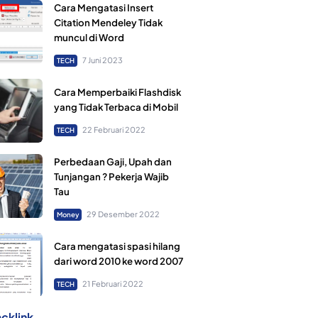
Cara Mengatasi Insert
Citation Mendeley Tidak
muncul di Word
7 Juni 2023
TECH
Cara Memperbaiki Flashdisk
yang Tidak Terbaca di Mobil
22 Februari 2022
TECH
Perbedaan Gaji, Upah dan
Tunjangan ? Pekerja Wajib
Tau
29 Desember 2022
Money
Cara mengatasi spasi hilang
dari word 2010 ke word 2007
21 Februari 2022
TECH
cklink