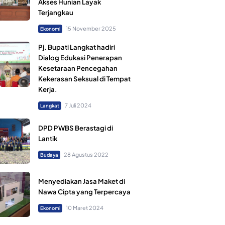
Akses Hunian Layak
Terjangkau
15 November 2025
Ekonomi
Pj. Bupati Langkat hadiri
Dialog Edukasi Penerapan
Kesetaraan Pencegahan
Kekerasan Seksual di Tempat
Kerja.
7 Juli 2024
Langkat
DPD PWBS Berastagi di
Lantik
28 Agustus 2022
Budaya
Menyediakan Jasa Maket di
Nawa Cipta yang Terpercaya
10 Maret 2024
Ekonomi