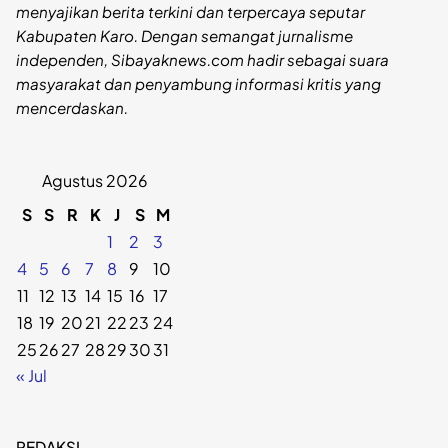
menyajikan berita terkini dan terpercaya seputar
Kabupaten Karo. Dengan semangat jurnalisme
independen, Sibayaknews.com hadir sebagai suara
masyarakat dan penyambung informasi kritis yang
mencerdaskan.
Agustus 2026
S
S
R
K
J
S
M
1
2
3
4
5
6
7
8
9
10
11
12
13
14
15
16
17
18
19
20
21
22
23
24
25
26
27
28
29
30
31
« Jul
REDAKSI