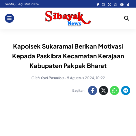
Skip
Sabtu, 8 Agustus 2026
to
content
Kapolsek Sukaramai Berikan Motivasi
Kepada Paskibra Kecamatan Kerajaan
Kabupaten Pakpak Bharat
Oleh
Yoel Pasaribu
-
8 Agustus 2024, 10:22
Bagikan: