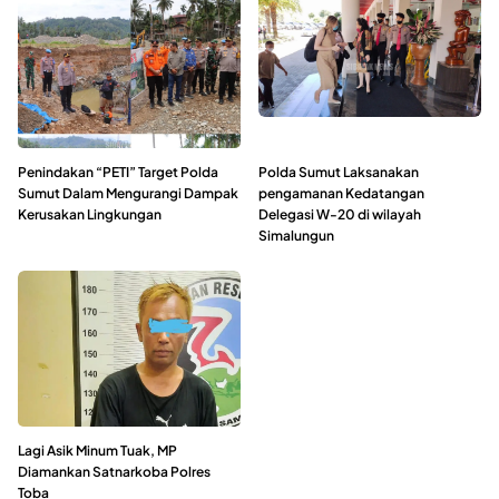
Penindakan “PETI” Target Polda
Polda Sumut Laksanakan
Sumut Dalam Mengurangi Dampak
pengamanan Kedatangan
Kerusakan Lingkungan
Delegasi W-20 di wilayah
Simalungun
Lagi Asik Minum Tuak, MP
Diamankan Satnarkoba Polres
Toba