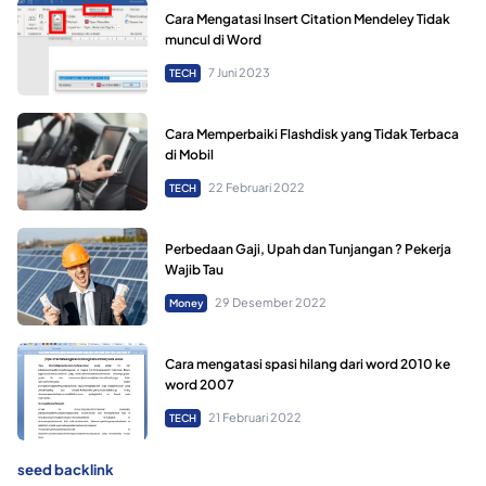
Cara Mengatasi Insert Citation Mendeley Tidak
muncul di Word
7 Juni 2023
TECH
Cara Memperbaiki Flashdisk yang Tidak Terbaca
di Mobil
22 Februari 2022
TECH
Perbedaan Gaji, Upah dan Tunjangan ? Pekerja
Wajib Tau
29 Desember 2022
Money
Cara mengatasi spasi hilang dari word 2010 ke
word 2007
21 Februari 2022
TECH
seed backlink