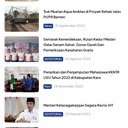
Truk Muatan Aqua Amblas di Proyek Rehab Jalan
PUPR Banten
19 September 2022
News
Semarak Kemerdekaan, Rutan Kelas I Medan
Gelar Senam Sehat, Donor Darah Dan
Pemeriksaan Kesehatan Gratis
26 Agustus 2025
ADVETORIAL
Penarikan dan Penjemputan Mahasiswa KKNTR
USU Tahun 2022 di Kabupaten Karo
26 November 2022
Karo
Menteri Ketenagakerjaan Segera Revisi JHT
24 Februari 2022
ADVETORIAL