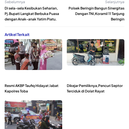
Sebelumnya
Selanjutnya
Di sela-sela Kesibukan Seharian,
Polsek Beringin Bangun Sinergitas
Pj.Bupati Langkat Berbuka Puasa
Dengan TNI,Koramil 11 Tanjung
dengan Anak-anak Yatim Piatu.
Beringin
Artikel Terkait
Resmi AKBP Taufiq Hidayat Jabat
Dikejar Pemiliknya,Pencuri Septor
Kapolres Toba
Terciduk di Dolat Rayat