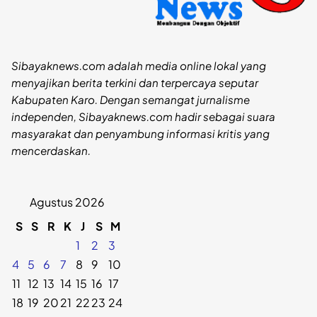
Sibayaknews.com adalah media online lokal yang
menyajikan berita terkini dan terpercaya seputar
Kabupaten Karo. Dengan semangat jurnalisme
independen, Sibayaknews.com hadir sebagai suara
masyarakat dan penyambung informasi kritis yang
mencerdaskan.
Agustus 2026
S
S
R
K
J
S
M
1
2
3
4
5
6
7
8
9
10
11
12
13
14
15
16
17
18
19
20
21
22
23
24