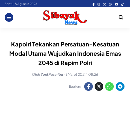
Skip
Sabtu, 8 Agustus 2026
to
content
Kapolri Tekankan Persatuan-Kesatuan
Modal Utama Wujudkan Indonesia Emas
2045 di Rapim Polri
Oleh
Yoel Pasaribu
-
1 Maret 2024, 08:26
Bagikan: