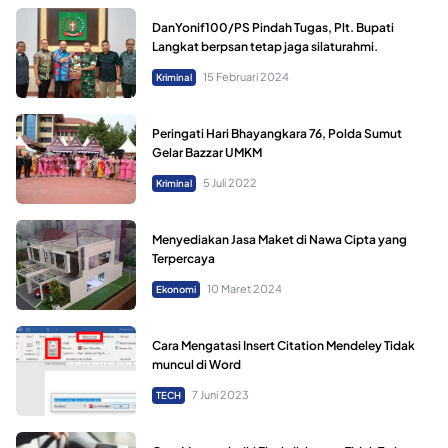
DanYonif100/PS Pindah Tugas, Plt. Bupati
Langkat berpsan tetap jaga silaturahmi.
15 Februari 2024
Kriminal
Peringati Hari Bhayangkara 76, Polda Sumut
Gelar Bazzar UMKM
5 Juli 2022
Kriminal
Menyediakan Jasa Maket di Nawa Cipta yang
Terpercaya
10 Maret 2024
Ekonomi
Cara Mengatasi Insert Citation Mendeley Tidak
muncul di Word
7 Juni 2023
TECH