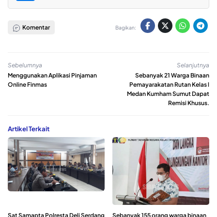
Komentar
Bagikan:
Sebelumnya
Selanjutnya
Menggunakan Aplikasi Pinjaman
Sebanyak 21 Warga Binaan
Online Finmas
Pemayarakatan Rutan Kelas l
Medan Kumham Sumut Dapat
Remisi Khusus.
Artikel Terkait
Sat Samapta Polresta Deli Serdang
Sebanyak 155 orang warga binaan