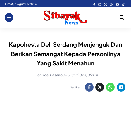
Skip
Jumat, 7 Agustus 2026
to
content
Kapolresta Deli Serdang Menjenguk Dan
Berikan Semangat Kepada Personilnya
Yang Sakit Menahun
Oleh
Yoel Pasaribu
-
5 Juni 2023, 09:04
Bagikan: