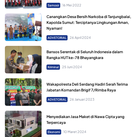
16 Mei 2022
Samosir
Canangkan Desa Bersih Narkoba di Tanjungbalai,
Kapolda Sumut: Terciptanya Lingkungan Aman,
Nyaman!
26 April 2024
ADVETORIAL
Bansos Serentak di Seluruh Indonesia dalam
Rangka HUT ke-78 Bhayangkara
25 Juni 2024
Kriminal
Wakapolresta Deli Serdang Hadiri Serah Terima
Jabatan Komandan Brigif 7/Rimba Raya
26 Januari 2023
ADVETORIAL
Menyediakan Jasa Maket di Nawa Cipta yang
Terpercaya
10 Maret 2024
Ekonomi