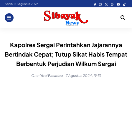
Skip
Senin, 10 Agustus 2026
to
content
Kapolres Sergai Perintahkan Jajarannya
Bertindak Cepat; Tutup Sikat Habis Tempat
Berbentuk Perjudian Wilkum Sergai
Oleh
Yoel Pasaribu
-
7 Agustus 2024, 19:13