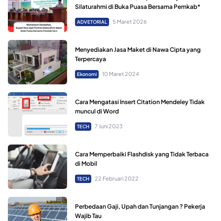
Silaturahmi di Buka Puasa Bersama Pemkab*
5 Maret 2026
ADVETORIAL
Menyediakan Jasa Maket di Nawa Cipta yang
Terpercaya
10 Maret 2024
Ekonomi
Cara Mengatasi Insert Citation Mendeley Tidak
muncul di Word
7 Juni 2023
TECH
Cara Memperbaiki Flashdisk yang Tidak Terbaca
di Mobil
22 Februari 2022
TECH
Perbedaan Gaji, Upah dan Tunjangan ? Pekerja
Wajib Tau