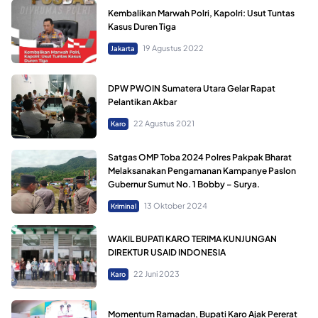
Kembalikan Marwah Polri, Kapolri: Usut Tuntas
Kasus Duren Tiga
19 Agustus 2022
Jakarta
DPW PWOIN Sumatera Utara Gelar Rapat
Pelantikan Akbar
22 Agustus 2021
Karo
Satgas OMP Toba 2024 Polres Pakpak Bharat
Melaksanakan Pengamanan Kampanye Paslon
Gubernur Sumut No. 1 Bobby – Surya.
13 Oktober 2024
Kriminal
WAKIL BUPATI KARO TERIMA KUNJUNGAN
DIREKTUR USAID INDONESIA
22 Juni 2023
Karo
Momentum Ramadan, Bupati Karo Ajak Pererat