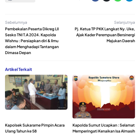
Sebelumnya
Selanjutnya
Pembekalan Peserta Dikreg LII
Pj. Ketua TP PKK Langkat Ny. Uke,
Sesko TNI T.A 2024. Kapolda
Ajak Kader Perempuan Bersinergi
Wishnu : Persiapkan diri & Ilmu
Majukan Daerah
dalam Menghadapi Tantangan
Dimasa Depan
Artikel Terkait
Kapolsek Sukarame Pimpin Acara
Kapolda Sumut Ucapkan : Selamat
Ulang Tahun ke 58
Memperingati Kenaikan Isa Almasih