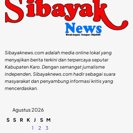
Sibayaknews.com adalah media online lokal yang
menyajikan berita terkini dan terpercaya seputar
Kabupaten Karo. Dengan semangat jurnalisme
independen, Sibayaknews.com hadir sebagai suara
masyarakat dan penyambung informasi kritis yang
mencerdaskan.
Agustus 2026
S
S
R
K
J
S
M
1
2
3