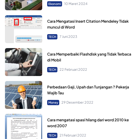
10 Maret 2024
Ekonomi
Cara Mengatasi Insert Citation Mendeley Tidak
muncul di Word
7 Juni 2023
TECH
Cara Memperbaiki Flashdisk yang Tidak Terbaca
di Mobil
22 Februari 2022
TECH
Perbedaan Gaji, Upah dan Tunjangan ? Pekerja
Wajib Tau
29 Desember 2022
Money
Cara mengatasi spasi hilang dari word 2010 ke
word 2007
21 Februari 2022
TECH