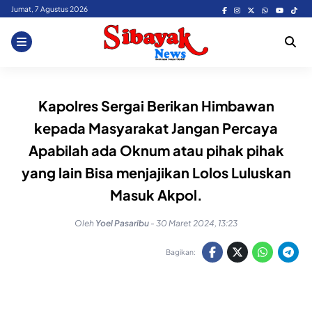
Skip
Jumat, 7 Agustus 2026
to
content
Kapolres Sergai Berikan Himbawan
kepada Masyarakat Jangan Percaya
Apabilah ada Oknum atau pihak pihak
yang lain Bisa menjajikan Lolos Luluskan
Masuk Akpol.
Oleh
Yoel Pasaribu
-
30 Maret 2024, 13:23
Bagikan: