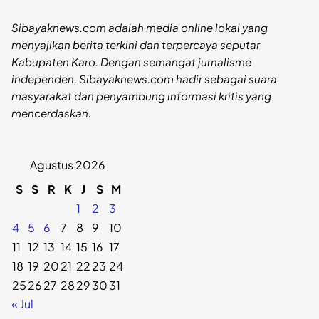
Sibayaknews.com adalah media online lokal yang
menyajikan berita terkini dan terpercaya seputar
Kabupaten Karo. Dengan semangat jurnalisme
independen, Sibayaknews.com hadir sebagai suara
masyarakat dan penyambung informasi kritis yang
mencerdaskan.
Agustus 2026
S
S
R
K
J
S
M
1
2
3
4
5
6
7
8
9
10
11
12
13
14
15
16
17
18
19
20
21
22
23
24
25
26
27
28
29
30
31
« Jul