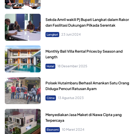
Sekda Amril wakili Pj Bupati Langkat dalam Rakor
dan Fasilitasi Dukungan Pilkada Serentak
23 Juni 2024
Langkat
Monthly Bali Villa Rental Prices by Season and
Length
18 Desember 2025
Hotel
Polsek Hutaimbaru Berhasil Amankan Satu Orang
Diduga Pencuri Ratusan Ayam
13 Agustus 2023
Crime
Menyediakan Jasa Maket di Nawa Cipta yang
Terpercaya
10 Maret 2024
Ekonomi