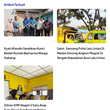
Artikel Terkait
Syah Afandin Serahkan Kunci
Salut, Seorang Polisi Lalu Lintas Di
Bedah Rumah Baznas ke Warga
Medan Dorong Angkot Mogok Di
Gebang
Tengah Kepadatan Arus Lalu Lintas
Giliran SMP Negeri 2 Satu Atap
Kuta Tinggi Sat Reskrim Polres