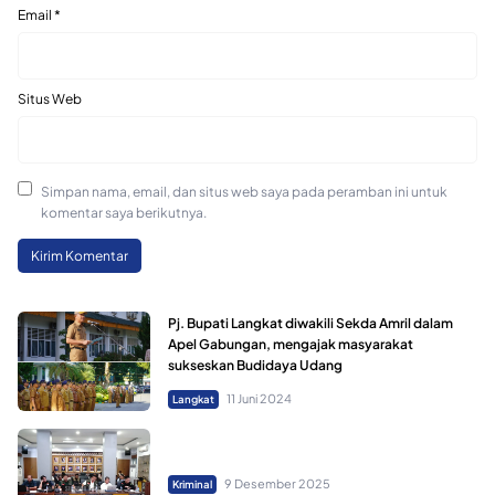
Email
*
Situs Web
Simpan nama, email, dan situs web saya pada peramban ini untuk
komentar saya berikutnya.
Pj. Bupati Langkat diwakili Sekda Amril dalam
Apel Gabungan, mengajak masyarakat
sukseskan Budidaya Udang
11 Juni 2024
Langkat
9 Desember 2025
Kriminal