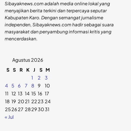
Sibayaknews.com adalah media online lokal yang
menyajikan berita terkini dan terpercaya seputar
Kabupaten Karo. Dengan semangat jurnalisme
independen, Sibayaknews.com hadir sebagai suara
masyarakat dan penyambung informasi kritis yang
mencerdaskan.
Agustus 2026
S
S
R
K
J
S
M
1
2
3
4
5
6
7
8
9
10
11
12
13
14
15
16
17
18
19
20
21
22
23
24
25
26
27
28
29
30
31
« Jul