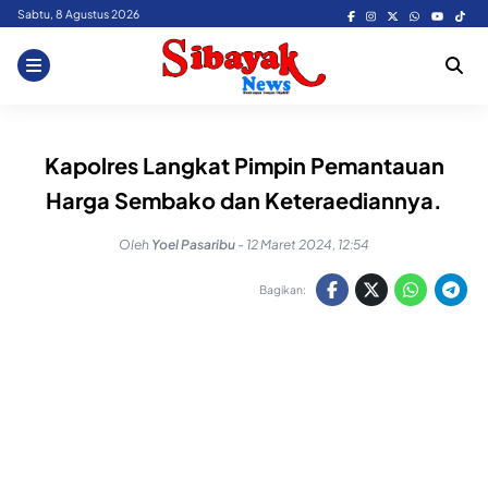
Skip
Sabtu, 8 Agustus 2026
to
content
Kapolres Langkat Pimpin Pemantauan
Harga Sembako dan Keteraediannya.
Oleh
Yoel Pasaribu
-
12 Maret 2024, 12:54
Bagikan: