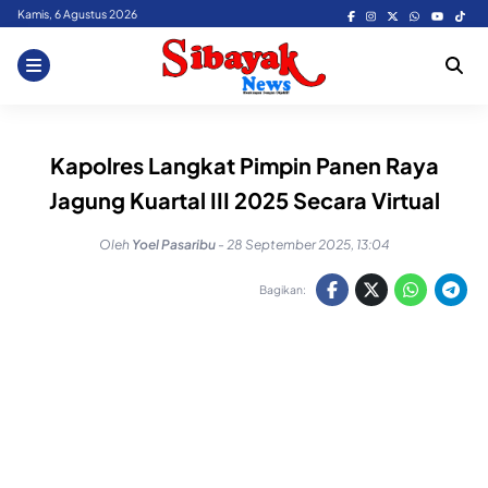
Skip
Kamis, 6 Agustus 2026
to
content
Kapolres Langkat Pimpin Panen Raya
Jagung Kuartal III 2025 Secara Virtual
Oleh
Yoel Pasaribu
-
28 September 2025, 13:04
Bagikan: