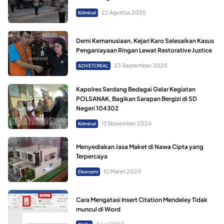
22 Agustus 2025
Kriminal
Demi Kemanusiaan, Kejari Karo Selesaikan Kasus
Penganiayaan Ringan Lewat Restorative Justice
23 September 2025
ADVETORIAL
Kapolres Serdang Bedagai Gelar Kegiatan
POLSANAK, Bagikan Sarapan Bergizi di SD
Negeri 104302
13 November 2024
Kriminal
Menyediakan Jasa Maket di Nawa Cipta yang
Terpercaya
10 Maret 2024
Ekonomi
Cara Mengatasi Insert Citation Mendeley Tidak
muncul di Word