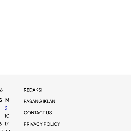
REDAKSI
26
S
M
PASANG IKLAN
2
3
CONTACT US
9
10
6
17
PRIVACY POLICY