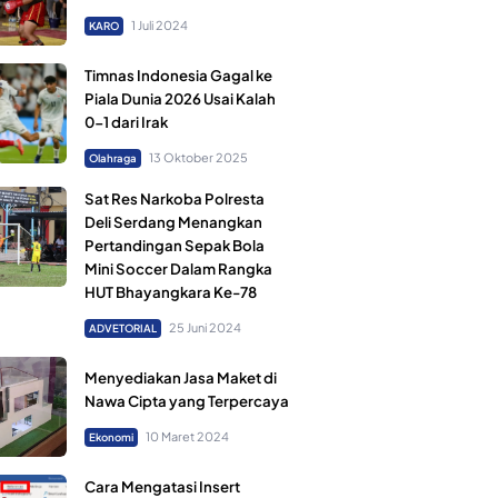
1 Juli 2024
KARO
Timnas Indonesia Gagal ke
Piala Dunia 2026 Usai Kalah
0-1 dari Irak
13 Oktober 2025
Olahraga
Sat Res Narkoba Polresta
Deli Serdang Menangkan
Pertandingan Sepak Bola
Mini Soccer Dalam Rangka
HUT Bhayangkara Ke-78
25 Juni 2024
ADVETORIAL
Menyediakan Jasa Maket di
Nawa Cipta yang Terpercaya
10 Maret 2024
Ekonomi
Cara Mengatasi Insert