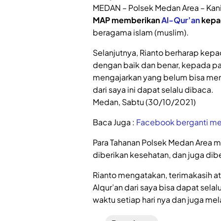
MEDAN – Polsek Medan Area – Kan
MAP memberikan
Al-Qur’an
kepa
beragama islam (muslim).
Selanjutnya, Rianto berharap kep
dengan baik dan benar, kepada p
mengajarkan yang belum bisa me
dari saya ini dapat selalu dibaca.
Medan, Sabtu (30/10/2021)
Baca Juga :
Facebook berganti me
Para Tahanan Polsek Medan Area m
diberikan kesehatan, dan juga dib
Rianto mengatakan, terimakasih a
Alqur’an dari saya bisa dapat sela
waktu setiap hari nya dan juga mel