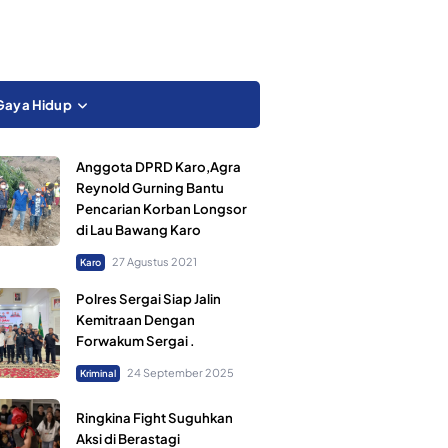
Gaya Hidup
Anggota DPRD Karo,Agra
Reynold Gurning Bantu
Pencarian Korban Longsor
di Lau Bawang Karo
27 Agustus 2021
Karo
Polres Sergai Siap Jalin
Kemitraan Dengan
Forwakum Sergai .
24 September 2025
Kriminal
Ringkina Fight Suguhkan
Aksi di Berastagi