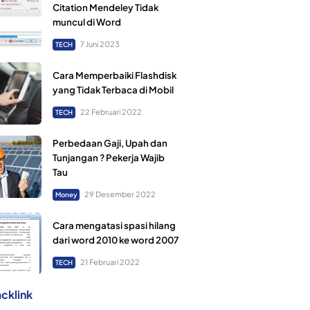
Citation Mendeley Tidak
muncul di Word
7 Juni 2023
TECH
Cara Memperbaiki Flashdisk
yang Tidak Terbaca di Mobil
22 Februari 2022
TECH
Perbedaan Gaji, Upah dan
Tunjangan ? Pekerja Wajib
Tau
29 Desember 2022
Money
Cara mengatasi spasi hilang
dari word 2010 ke word 2007
21 Februari 2022
TECH
cklink