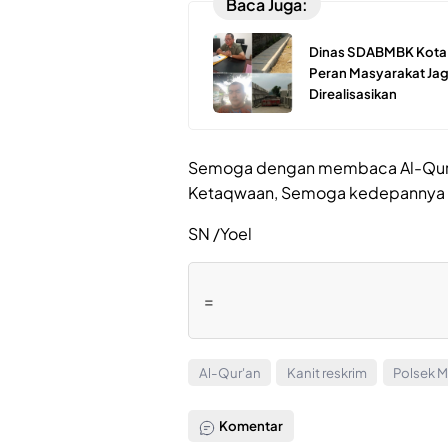
Baca Juga:
Dinas SDABMBK Kota M
Peran Masyarakat Jaga
Direalisasikan
Semoga dengan membaca Al-Qura
Ketaqwaan, Semoga kedepannya d
SN /Yoel
=
Al-Qur'an
Kanit reskrim
Polsek 
Komentar