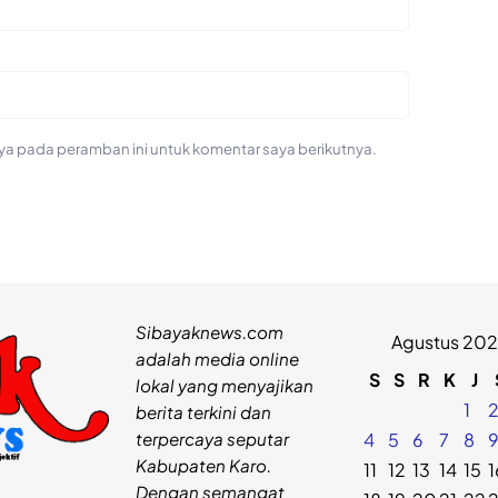
ya pada peramban ini untuk komentar saya berikutnya.
Sibayaknews.com
Agustus 20
adalah media online
S
S
R
K
J
lokal yang menyajikan
1
berita terkini dan
terpercaya seputar
4
5
6
7
8
Kabupaten Karo.
11
12
13
14
15
1
Dengan semangat