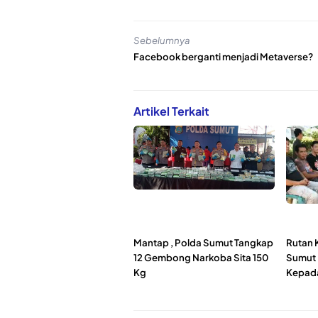
Sebelumnya
Facebook berganti menjadi Metaverse?
Artikel Terkait
Mantap , Polda Sumut Tangkap
Rutan 
12 Gembong Narkoba Sita 150
Sumut 
Kg
Kepada