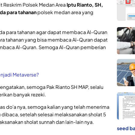
it Reskrim Polsek Medan Area
Iptu Rianto, SH,
da para tahanan
polsek medan area yang
ada para tahanan agar dapat membaca Al-Quran
ara tahanan yang bisa membaca Al-Quran dapat
mbaca Al-Quran. Semoga Al-Quran pemberian
njadi Metaverse?
engatakan, semoga Pak Rianto SH MAP, selalu
erikan banyak rezeki.
tas do’a nya, semoga kalian yang telah menerima
lu dibaca, setelah selesai melaksanakan sholat 5
aksanakan sholat sunnah dan lain-lain nya.
seed ba