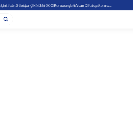
Atasi Laka Kereta Api, Lintasan Sebidang KM 36+000 Perbaungan Akan Ditutup Permanen