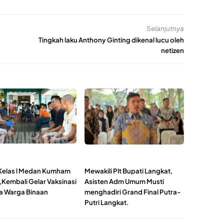
Selanjutnya
Tingkah laku Anthony Ginting dikenal lucu oleh
netizen
Kelas l Medan Kumham
Mewakili Plt Bupati Langkat,
,Kembali Gelar Vaksinasi
Asisten Adm Umum Musti
 Warga Binaan
menghadiri Grand Final Putra-
Putri Langkat.