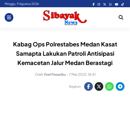
Skip
Minggu, 9 Agustus 2026
to
content
Kabag Ops Polrestabes Medan Kasat
Samapta Lakukan Patroli Antisipasi
Kemacetan Jalur Medan Berastagi
Oleh
Yoel Pasaribu
-
7 Mei 2022, 16:41
Bagikan: