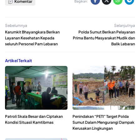
Komentar
Bagikan:
Sebelumnya
Selanjutnya
Karumkit Bhayangkara Berikan
Polda Sumut Berikan Pelayanan
Layanan Kesehatan Kepada
Prima Bantu Masyarakat Mudik dan
seluruh Personel Pam Lebaran
Balik Lebaran
Artikel Terkait
Patroli Skala Besar dan Ciptakan
Penindakan “PETI” Target Polda
Kondisi Situasii Kamtibmas
Sumut Dalam Mengurangi Dampak
Kerusakan Lingkungan