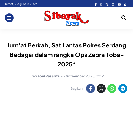
Skip
Jumat, 7 Agustus 2026
to
content
Jum’at Berkah, Sat Lantas Polres Serdang
Bedagai dalam rangka Ops Zebra Toba-
2025*
Oleh
Yoel Pasaribu
-
21 November 2025, 22:14
Bagikan: