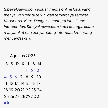
Sibayaknews.com adalah media online lokal yang
menyajikan berita terkini dan terpercaya seputar
Kabupaten Karo. Dengan semangat jurnalisme
independen, Sibayaknews.com hadir sebagai suara
masyarakat dan penyambung informasi kritis yang
mencerdaskan.
Agustus 2026
S
S
R
K
J
S
M
1
2
3
4
5
6
7
8
9
10
11
12
13
14
15
16
17
18
19
20
21
22
23
24
25
26
27
28
29
30
31
« Jul