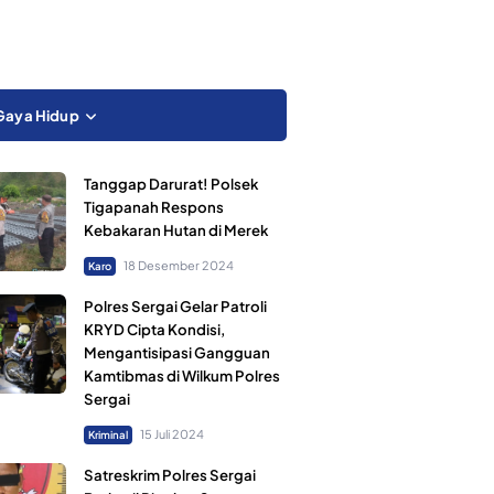
Gaya Hidup
Tanggap Darurat! Polsek
Tigapanah Respons
Kebakaran Hutan di Merek
18 Desember 2024
Karo
Polres Sergai Gelar Patroli
KRYD Cipta Kondisi,
Mengantisipasi Gangguan
Kamtibmas di Wilkum Polres
Sergai
15 Juli 2024
Kriminal
Satreskrim Polres Sergai