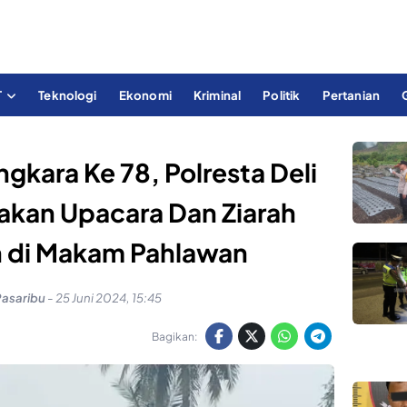
T
Teknologi
Ekonomi
Kriminal
Politik
Pertanian
gkara Ke 78, Polresta Deli
akan Upacara Dan Ziarah
di Makam Pahlawan
Pasaribu
-
25 Juni 2024, 15:45
Bagikan: