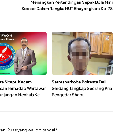
Menangkan Pertandingan Sepak Bola Mini
Soccer Dalam Rangka HUT Bhayangkara Ke-78
ra Sitepu Kecam
Satresnarkoba Polresta Deli
san Terhadap Wartawan
Serdang Tangkap Seorang Pria
unjungan Menhub Ke
Pengedar Shabu
kan.
Ruas yang wajib ditandai
*