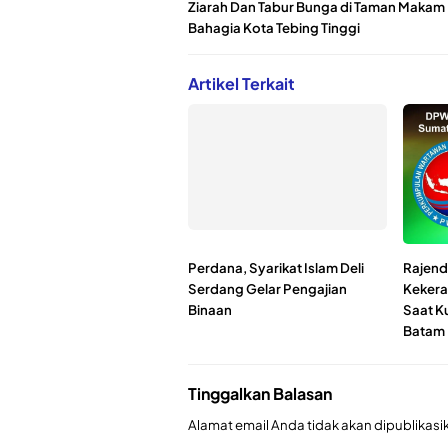
Ziarah Dan Tabur Bunga di Taman Makam
Bahagia Kota Tebing Tinggi
Artikel Terkait
Perdana, Syarikat Islam Deli
Rajend
Serdang Gelar Pengajian
Kekera
Binaan
Saat K
Batam
Tinggalkan Balasan
Alamat email Anda tidak akan dipublikasi