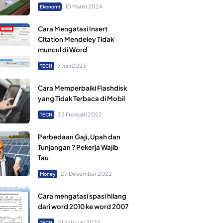
10 Maret 2024
Ekonomi
Cara Mengatasi Insert
Citation Mendeley Tidak
muncul di Word
7 Juni 2023
TECH
Cara Memperbaiki Flashdisk
yang Tidak Terbaca di Mobil
22 Februari 2022
TECH
Perbedaan Gaji, Upah dan
Tunjangan ? Pekerja Wajib
Tau
29 Desember 2022
Money
Cara mengatasi spasi hilang
dari word 2010 ke word 2007
21 Februari 2022
TECH