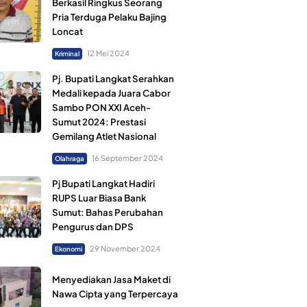
Berkasil Ringkus Seorang
Pria Terduga Pelaku Bajing
Loncat
12 Mei 2024
Kriminal
Pj. Bupati Langkat Serahkan
Medali kepada Juara Cabor
Sambo PON XXI Aceh-
Sumut 2024: Prestasi
Gemilang Atlet Nasional
16 September 2024
Olahraga
Pj Bupati Langkat Hadiri
RUPS Luar Biasa Bank
Sumut: Bahas Perubahan
Pengurus dan DPS
29 November 2024
Ekonomi
Menyediakan Jasa Maket di
Nawa Cipta yang Terpercaya