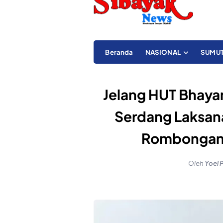
Beranda
NASIONAL
SUMU
Jelang HUT Bhayan
Serdang Laksan
Rombongan 
Oleh
Yoel 