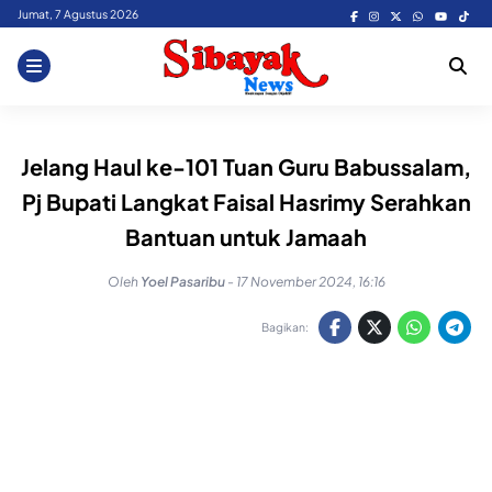
Skip
Jumat, 7 Agustus 2026
to
content
Jelang Haul ke-101 Tuan Guru Babussalam,
Pj Bupati Langkat Faisal Hasrimy Serahkan
Bantuan untuk Jamaah
Oleh
Yoel Pasaribu
-
17 November 2024, 16:16
Bagikan: