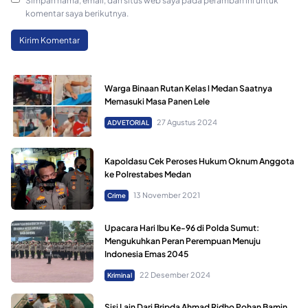
Simpan nama, email, dan situs web saya pada peramban ini untuk
komentar saya berikutnya.
Warga Binaan Rutan Kelas l Medan Saatnya
Memasuki Masa Panen Lele
27 Agustus 2024
ADVETORIAL
Kapoldasu Cek Peroses Hukum Oknum Anggota
ke Polrestabes Medan
13 November 2021
Crime
Upacara Hari Ibu Ke-96 di Polda Sumut:
Mengukuhkan Peran Perempuan Menuju
Indonesia Emas 2045
22 Desember 2024
Kriminal
Sisi Lain Dari Bripda Ahmad Ridho Pohan Bamin