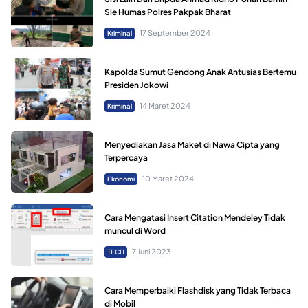
Sie Humas Polres Pakpak Bharat
17 September 2024
Kriminal
Kapolda Sumut Gendong Anak Antusias Bertemu
Presiden Jokowi
14 Maret 2024
Kriminal
Menyediakan Jasa Maket di Nawa Cipta yang
Terpercaya
10 Maret 2024
Ekonomi
Cara Mengatasi Insert Citation Mendeley Tidak
muncul di Word
7 Juni 2023
TECH
Cara Memperbaiki Flashdisk yang Tidak Terbaca
di Mobil