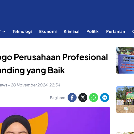
T
Teknologi
Ekonomi
Kriminal
Politik
Pertanian
go Perusahaan Profesional
anding yang Baik
news
-
20 November 2024, 22:54
Bagikan: