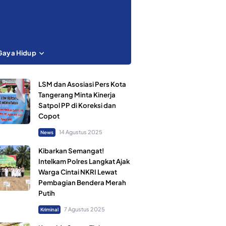
Gaya Hidup
LSM dan Asosiasi Pers Kota
Tangerang Minta Kinerja
Satpol PP di Koreksi dan
Copot
14 Agustus 2025
News
Kibarkan Semangat!
Intelkam Polres Langkat Ajak
Warga Cintai NKRI Lewat
Pembagian Bendera Merah
Putih
7 Agustus 2025
Kriminal