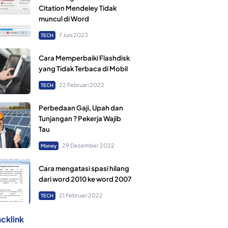
Citation Mendeley Tidak
muncul di Word
7 Juni 2023
TECH
Cara Memperbaiki Flashdisk
yang Tidak Terbaca di Mobil
22 Februari 2022
TECH
Perbedaan Gaji, Upah dan
Tunjangan ? Pekerja Wajib
Tau
29 Desember 2022
Money
Cara mengatasi spasi hilang
dari word 2010 ke word 2007
21 Februari 2022
TECH
cklink