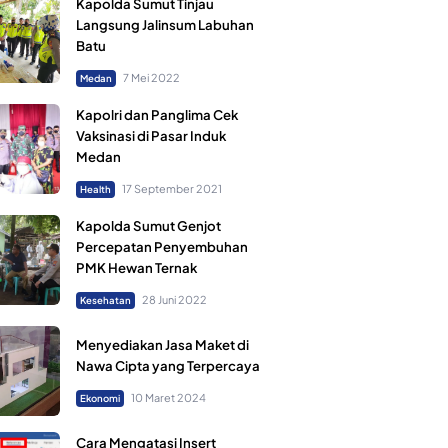
Kapolda Sumut Tinjau
Langsung Jalinsum Labuhan
Batu
7 Mei 2022
Medan
Kapolri dan Panglima Cek
Vaksinasi di Pasar Induk
Medan
17 September 2021
Health
Kapolda Sumut Genjot
Percepatan Penyembuhan
PMK Hewan Ternak
28 Juni 2022
Kesehatan
Menyediakan Jasa Maket di
Nawa Cipta yang Terpercaya
10 Maret 2024
Ekonomi
Cara Mengatasi Insert