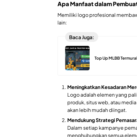
Apa Manfaat dalam Pembua
Memiliki logo profesional membaw
lain:
Baca Juga:
Top Up MLBB Termura
Meningkatkan Kesadaran Mer
Logo adalah elemen yang palin
produk, situs web, atau media
akan lebih mudah diingat.
Mendukung Strategi Pemasar
Dalam setiap kampanye pemas
menghubungkan semua elemen v