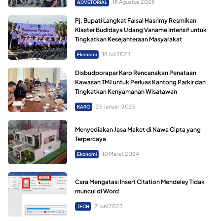
18 Agustus 2025
ADVETORIAL
Pj. Bupati Langkat Faisal Hasrimy Resmikan
Klaster Budidaya Udang Vaname Intensif untuk
Tingkatkan Kesejahteraan Masyarakat
18 Juli 2024
Ekonomi
Disbudporapar Karo Rencanakan Penataan
Kawasan TMJ untuk Perluas Kantong Parkir dan
Tingkatkan Kenyamanan Wisatawan
25 Januari 2025
KARO
Menyediakan Jasa Maket di Nawa Cipta yang
Terpercaya
10 Maret 2024
Ekonomi
Cara Mengatasi Insert Citation Mendeley Tidak
muncul di Word
7 Juni 2023
TECH