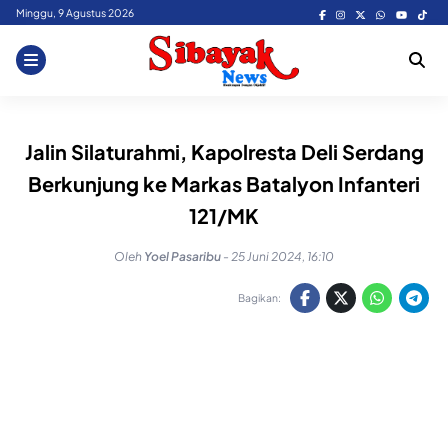
Skip
Minggu, 9 Agustus 2026
to
content
Jalin Silaturahmi, Kapolresta Deli Serdang
Berkunjung ke Markas Batalyon Infanteri
121/MK
Oleh
Yoel Pasaribu
-
25 Juni 2024, 16:10
Bagikan: