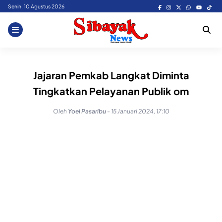
Skip
Senin, 10 Agustus 2026
to
content
Jajaran Pemkab Langkat Diminta
Tingkatkan Pelayanan Publik om
Oleh
Yoel Pasaribu
-
15 Januari 2024, 17:10