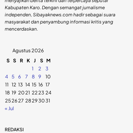
menyajikan berita terkini dan terpercaya seputar
Kabupaten Karo. Dengan semangat jurnalisme
independen, Sibayaknews.com hadir sebagai suara
masyarakat dan penyambung informasi kritis yang
mencerdaskan.
Agustus 2026
S
S
R
K
J
S
M
1
2
3
4
5
6
7
8
9
10
11
12
13
14
15
16
17
18
19
20
21
22
23
24
25
26
27
28
29
30
31
« Jul
REDAKSI