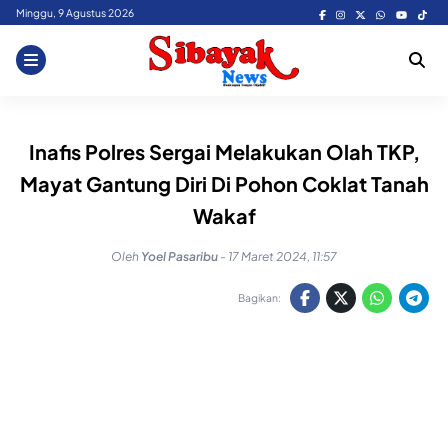
Skip
Minggu, 9 Agustus 2026
to
content
Inafis Polres Sergai Melakukan Olah TKP,
Mayat Gantung Diri Di Pohon Coklat Tanah
Wakaf
Oleh
Yoel Pasaribu
-
17 Maret 2024, 11:57
Bagikan: