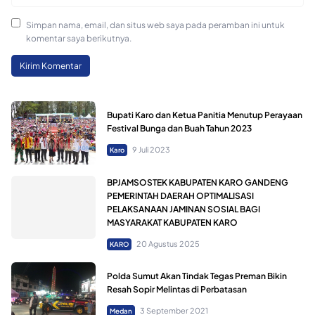
Simpan nama, email, dan situs web saya pada peramban ini untuk
komentar saya berikutnya.
Bupati Karo dan Ketua Panitia Menutup Perayaan
Festival Bunga dan Buah Tahun 2023
9 Juli 2023
Karo
BPJAMSOSTEK KABUPATEN KARO GANDENG
PEMERINTAH DAERAH OPTIMALISASI
PELAKSANAAN JAMINAN SOSIAL BAGI
MASYARAKAT KABUPATEN KARO
20 Agustus 2025
KARO
Polda Sumut Akan Tindak Tegas Preman Bikin
Resah Sopir Melintas di Perbatasan
3 September 2021
Medan