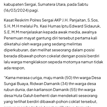
kabupaten Sergai, Sumatera Utara, pada Sabtu
(16/03/2024) pagi.
Kasat Reskrim Polres Sergai AKP J.H. Panjaitan, S.Sos,
S.H, M.H melalui Ps. Kasi Humas Iptu Edward Sidauruk,
S.E, M.M menjelaskan kepada awak media, awalnya
Penemuan mayat gantung diri tersebut pertama kali
diketahui oleh warga yang sedang melintas
diperkuburan, dan melihat seseorang dalam posisi
berada dibawah pohon cokelat dengan posisi berdiri
lalu warga mengklakson sepeda motornya namun tidak
ada respon,
“Karna merasa curiga, maju manik (50) thn warga Desa
Sungai Buaya, Ridwan Damanik (34) thn warga desa
rubun dunia, dan karlianson Damanik (55) thn warga
desa Huta Galuh berhenti dan mendekati seseorang
yang terlihat berdiri dibawah pohon coklat tersebut,