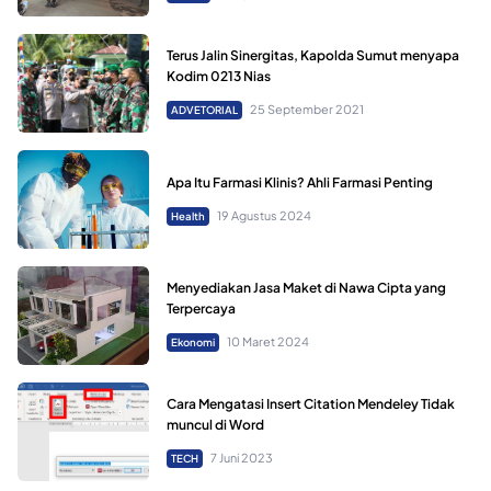
Terus Jalin Sinergitas, Kapolda Sumut menyapa
Kodim 0213 Nias
25 September 2021
ADVETORIAL
Apa Itu Farmasi Klinis? Ahli Farmasi Penting
19 Agustus 2024
Health
Menyediakan Jasa Maket di Nawa Cipta yang
Terpercaya
10 Maret 2024
Ekonomi
Cara Mengatasi Insert Citation Mendeley Tidak
muncul di Word
7 Juni 2023
TECH