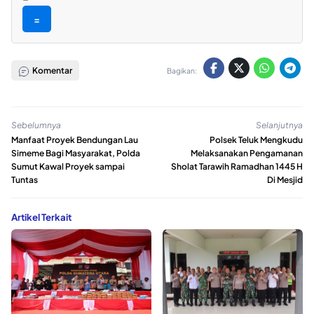
=
Komentar
Bagikan:
Sebelumnya
Selanjutnya
Manfaat Proyek Bendungan Lau
Polsek Teluk Mengkudu
Simeme Bagi Masyarakat, Polda
Melaksanakan Pengamanan
Sumut Kawal Proyek sampai
Sholat Tarawih Ramadhan 1445 H
Tuntas
Di Mesjid
Artikel Terkait