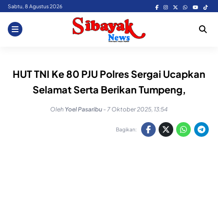
Skip
Sabtu, 8 Agustus 2026
to
content
HUT TNI Ke 80 PJU Polres Sergai Ucapkan
Selamat Serta Berikan Tumpeng,
Oleh
Yoel Pasaribu
-
7 Oktober 2025, 13:54
Bagikan: