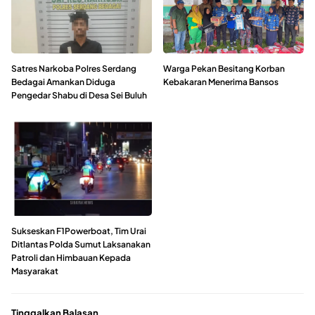
Satres Narkoba Polres Serdang
Warga Pekan Besitang Korban
Bedagai Amankan Diduga
Kebakaran Menerima Bansos
Pengedar Shabu di Desa Sei Buluh
Sukseskan F1Powerboat, Tim Urai
Ditlantas Polda Sumut Laksanakan
Patroli dan Himbauan Kepada
Masyarakat
Tinggalkan Balasan