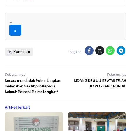
=
=
Komentar
Bagikan:
Sebelumnya
Selanjutnya
Secara mendadak Polres Langkat
SIDANG KE 8 UU ITE ATAS TELAH
melakukan Gaktibplin Kepada
KARO-KARO PURBA.
Seluruh Personil Polres Langkat*
Artikel Terkait