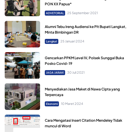
PON XX Papua*
25 September 2021
ADVETORIAL
Alumni Tebu Ireng Audiensi ke Plt Bupati Langkat,
Minta Bimbingan DR
25 Januari 2024
Langkat
Gencarkan PPKM Level IV, Polsek Sunggal Buka
Posko Covid-19
30 Juli 2021
JAGA JARAK!
Menyediakan Jasa Maket di Nawa Cipta yang
Terpercaya
10 Maret 2024
Ekonomi
Cara Mengatasi Insert Citation Mendeley Tidak
muncul di Word