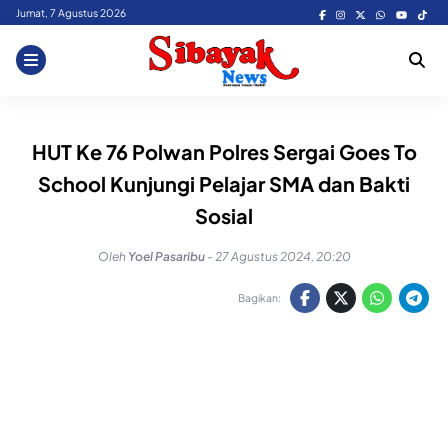
Skip
Jumat, 7 Agustus 2026
to
content
HUT Ke 76 Polwan Polres Sergai Goes To
School Kunjungi Pelajar SMA dan Bakti
Sosial
Oleh
Yoel Pasaribu
-
27 Agustus 2024, 20:20
Bagikan: