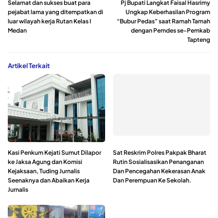
Selamat dan sukses buat para
Pj Bupati Langkat Faisal Hasrimy
pejabat lama yang ditempatkan di
Ungkap Keberhasilan Program
luar wilayah kerja Rutan Kelas I
“Bubur Pedas” saat Ramah Tamah
Medan
dengan Pemdes se-Pemkab
Tapteng
Artikel Terkait
Kasi Penkum Kejati Sumut Dilapor
Sat Reskrim Polres Pakpak Bharat
ke Jaksa Agung dan Komisi
Rutin Sosialisasikan Penanganan
Kejaksaan, Tuding Jurnalis
Dan Pencegahan Kekerasan Anak
Seenaknya dan Abaikan Kerja
Dan Perempuan Ke Sekolah.
Jurnalis