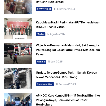
Ratusan Butir Ekstasi
15 Oktober 2024
ADVETORIAL
Kapoldasu Hadiri Peringatan HUT Kemerdekaan
RI Ke 76 Secara Virtual
17 Agustus 2021
Medan
Wujudkan Keamanan Malam Hari, Sat Samapta
Polres Langkat Gelar Patroli Presisi KRYD di Jam
Rawan
19 Juni 2025
Kriminal
Update Terbaru Gempa Turki – Suriah: Korban
Tewas Mencapai 41 Ribu Orang
17 Februari 2023
Bencana Alam
APINDO Karo Kembali Kirim 17 Ton Hasil Bumi ke
Palangka Raya, Pemkab Perluas Pasar
Hortikultura