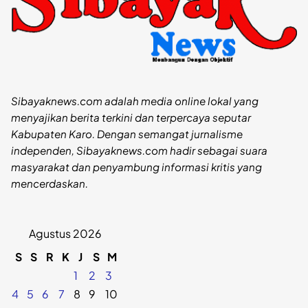
Sibayaknews.com adalah media online lokal yang
menyajikan berita terkini dan terpercaya seputar
Kabupaten Karo. Dengan semangat jurnalisme
independen, Sibayaknews.com hadir sebagai suara
masyarakat dan penyambung informasi kritis yang
mencerdaskan.
Agustus 2026
S
S
R
K
J
S
M
1
2
3
4
5
6
7
8
9
10