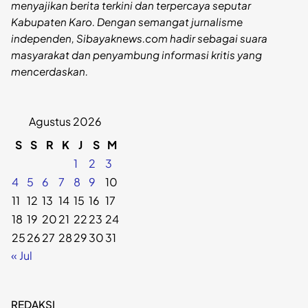
menyajikan berita terkini dan terpercaya seputar
Kabupaten Karo. Dengan semangat jurnalisme
independen, Sibayaknews.com hadir sebagai suara
masyarakat dan penyambung informasi kritis yang
mencerdaskan.
Agustus 2026
S
S
R
K
J
S
M
1
2
3
4
5
6
7
8
9
10
11
12
13
14
15
16
17
18
19
20
21
22
23
24
25
26
27
28
29
30
31
« Jul
REDAKSI