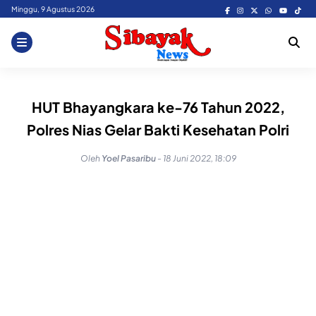
Skip
Minggu, 9 Agustus 2026
to
content
HUT Bhayangkara ke-76 Tahun 2022,
Polres Nias Gelar Bakti Kesehatan Polri
Oleh
Yoel Pasaribu
-
18 Juni 2022, 18:09