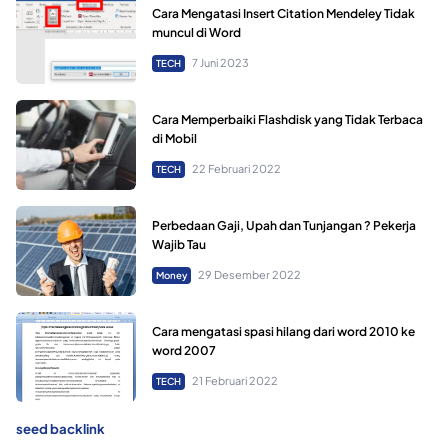
Cara Mengatasi Insert Citation Mendeley Tidak
muncul di Word
7 Juni 2023
TECH
Cara Memperbaiki Flashdisk yang Tidak Terbaca
di Mobil
22 Februari 2022
TECH
Perbedaan Gaji, Upah dan Tunjangan ? Pekerja
Wajib Tau
29 Desember 2022
Money
Cara mengatasi spasi hilang dari word 2010 ke
word 2007
21 Februari 2022
TECH
seed backlink