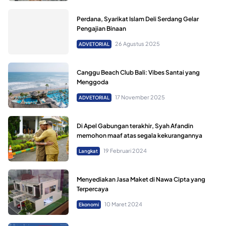
Perdana, Syarikat Islam Deli Serdang Gelar
Pengajian Binaan
26 Agustus 2025
ADVETORIAL
Canggu Beach Club Bali: Vibes Santai yang
Menggoda
17 November 2025
ADVETORIAL
Di Apel Gabungan terakhir, Syah Afandin
memohon maaf atas segala kekurangannya
19 Februari 2024
Langkat
Menyediakan Jasa Maket di Nawa Cipta yang
Terpercaya
10 Maret 2024
Ekonomi