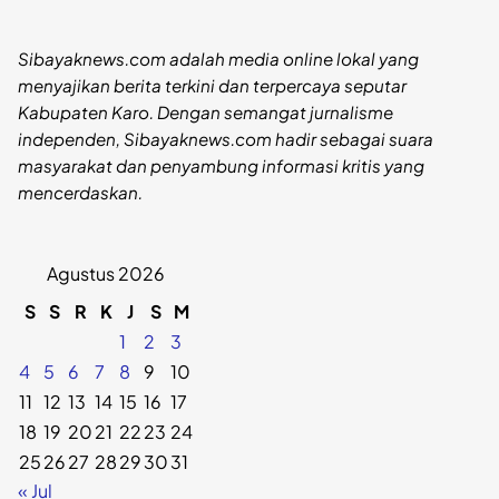
Sibayaknews.com adalah media online lokal yang
menyajikan berita terkini dan terpercaya seputar
Kabupaten Karo. Dengan semangat jurnalisme
independen, Sibayaknews.com hadir sebagai suara
masyarakat dan penyambung informasi kritis yang
mencerdaskan.
Agustus 2026
S
S
R
K
J
S
M
1
2
3
4
5
6
7
8
9
10
11
12
13
14
15
16
17
18
19
20
21
22
23
24
25
26
27
28
29
30
31
« Jul