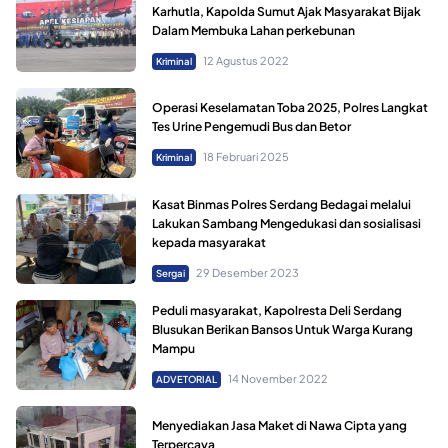
Karhutla, Kapolda Sumut Ajak Masyarakat Bijak
Dalam Membuka Lahan perkebunan
12 Agustus 2022
Kriminal
Operasi Keselamatan Toba 2025, Polres Langkat
Tes Urine Pengemudi Bus dan Betor
18 Februari 2025
Kriminal
Kasat Binmas Polres Serdang Bedagai melalui
Lakukan Sambang Mengedukasi dan sosialisasi
kepada masyarakat
29 Desember 2023
Sergai
Peduli masyarakat, Kapolresta Deli Serdang
Blusukan Berikan Bansos Untuk Warga Kurang
Mampu
14 November 2022
ADVETORIAL
Menyediakan Jasa Maket di Nawa Cipta yang
Terpercaya