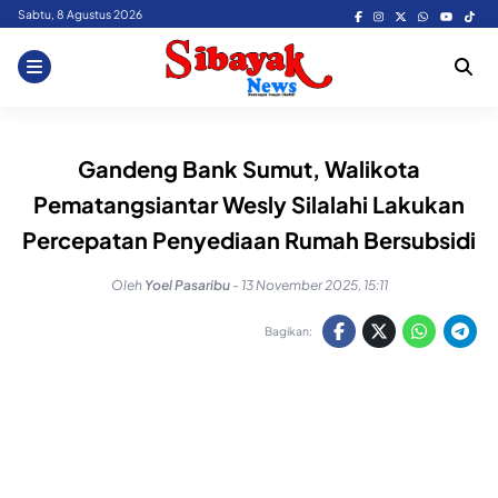
Skip
Sabtu, 8 Agustus 2026
to
content
Gandeng Bank Sumut, Walikota
Pematangsiantar Wesly Silalahi Lakukan
Percepatan Penyediaan Rumah Bersubsidi
Oleh
Yoel Pasaribu
-
13 November 2025, 15:11
Bagikan: