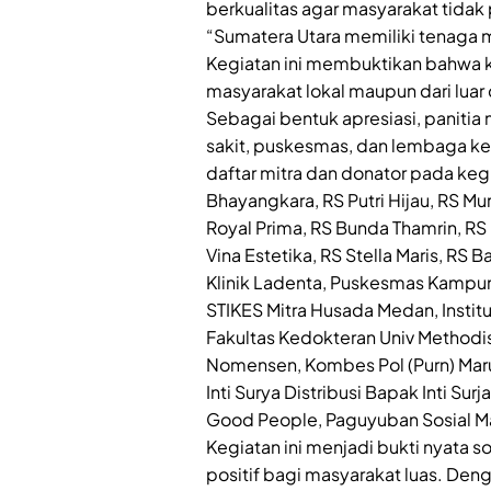
berkualitas agar masyarakat tidak p
“Sumatera Utara memiliki tenaga 
Kegiatan ini membuktikan bahwa 
masyarakat lokal maupun dari luar 
Sebagai bentuk apresiasi, paniti
sakit, puskesmas, dan lembaga kes
daftar mitra dan donator pada kegi
Bhayangkara, RS Putri Hijau, RS Mu
Royal Prima, RS Bunda Thamrin, RS 
Vina Estetika, RS Stella Maris, RS
Klinik Ladenta, Puskesmas Kampun
STIKES Mitra Husada Medan, Institut
Fakultas Kedokteran Univ Methodis
Nomensen, Kombes Pol (Purn) Marul
Inti Surya Distribusi Bapak Inti S
Good People, Paguyuban Sosial M
Kegiatan ini menjadi bukti nyata 
positif bagi masyarakat luas. De