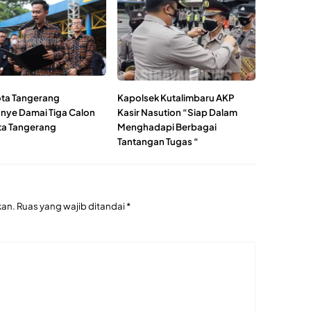
ta Tangerang
Kapolsek Kutalimbaru AKP
ye Damai Tiga Calon
Kasir Nasution “Siap Dalam
ta Tangerang
Menghadapi Berbagai
Tantangan Tugas “
kan.
Ruas yang wajib ditandai
*