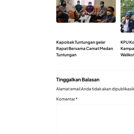
Kapolsek Tuntungan gelar
KPU Ko
Rapat Bersama Camat Medan
Kampan
Tuntungan
Waliko
Tinggalkan Balasan
Alamat email Anda tidak akan dipublikasi
Komentar
*