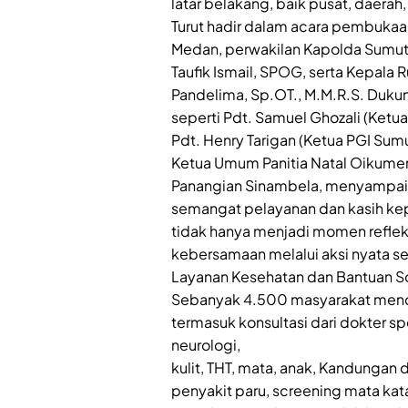
latar belakang, baik pusat, daera
Turut hadir dalam acara pembukaan
Medan, perwakilan Kapolda Sumut 
Taufik Ismail, SPOG, serta Kepala 
Pandelima, Sp.OT., M.M.R.S. Dukun
seperti Pdt. Samuel Ghozali (Ketua 
Pdt. Henry Tarigan (Ketua PGI Sumu
Ketua Umum Panitia Natal Oikumen
Panangian Sinambela, menyampaika
semangat pelayanan dan kasih k
tidak hanya menjadi momen reflek
kebersamaan melalui aksi nyata sep
Layanan Kesehatan dan Bantuan So
Sebanyak 4.500 masyarakat menda
termasuk konsultasi dari dokter spe
neurologi,
kulit, THT, mata, anak, Kandungan 
penyakit paru, screening mata kat