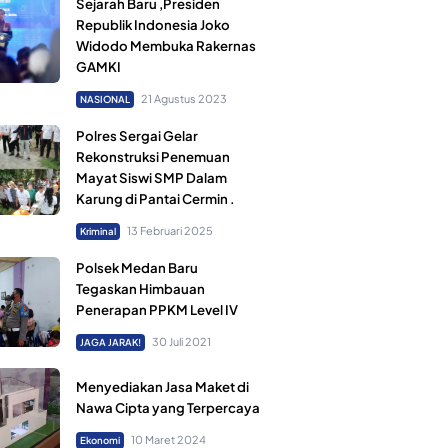
Sejarah Baru ,Presiden
Republik Indonesia Joko
Widodo Membuka Rakernas
GAMKI
21 Agustus 2023
NASIONAL
Polres Sergai Gelar
Rekonstruksi Penemuan
Mayat Siswi SMP Dalam
Karung di Pantai Cermin .
13 Februari 2025
Kriminal
Polsek Medan Baru
Tegaskan Himbauan
Penerapan PPKM Level IV
30 Juli 2021
JAGA JARAK!
Menyediakan Jasa Maket di
Nawa Cipta yang Terpercaya
10 Maret 2024
Ekonomi