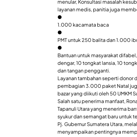
menular, Konsultasi masalah kesub
layanan medis, panitia juga memb
●
1.000 kacamata baca
●
PMT untuk 250 balita dan 1.000 ib
●
Bantuan untuk masyarakat difabel, s
dengar, 10 tongkat lansia, 10 tongka
dan tangan pengganti.
Layanan tambahan seperti donor d
pembagian 3.000 paket Natal juga
bazar yang diikuti oleh 50 UMKM S
Salah satu penerima manfaat, Rona
Tapanuli Utara yang menerima ba
syukur dan semangat baru untuk te
Pj. Gubernur Sumatera Utara, melalu
menyampaikan pentingnya memprom