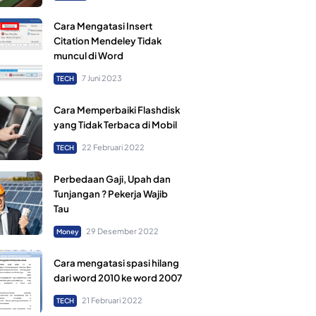
Cara Mengatasi Insert
Citation Mendeley Tidak
muncul di Word
7 Juni 2023
TECH
Cara Memperbaiki Flashdisk
yang Tidak Terbaca di Mobil
22 Februari 2022
TECH
Perbedaan Gaji, Upah dan
Tunjangan ? Pekerja Wajib
Tau
29 Desember 2022
Money
Cara mengatasi spasi hilang
dari word 2010 ke word 2007
21 Februari 2022
TECH