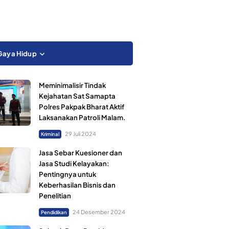
Gaya Hidup
Meminimalisir Tindak
Kejahatan Sat Samapta
Polres Pakpak Bharat Aktif
Laksanakan Patroli Malam.
29 Juli 2024
Kriminal
Jasa Sebar Kuesioner dan
Jasa Studi Kelayakan:
Pentingnya untuk
Keberhasilan Bisnis dan
Penelitian
24 Desember 2024
Pendidikan