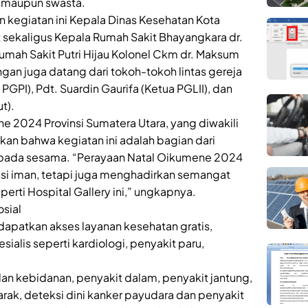
h, maupun swasta.
 kegiatan ini Kepala Dinas Kesehatan Kota
sekaligus Kepala Rumah Sakit Bhayangkara dr.
Rumah Sakit Putri Hijau Kolonel Ckm dr. Maksum
gan juga datang dari tokoh-tokoh lintas gereja
PGPI), Pdt. Suardin Gaurifa (Ketua PGLII), dan
t).
e 2024 Provinsi Sumatera Utara, yang diwakili
n bahwa kegiatan ini adalah bagian dari
epada sesama. “Perayaan Natal Oikumene 2024
si iman, tetapi juga menghadirkan semangat
erti Hospital Gallery ini,” ungkapnya.
sial
patkan akses layanan kesehatan gratis,
sialis seperti kardiologi, penyakit paru,
dan kebidanan, penyakit dalam, penyakit jantung,
arak, deteksi dini kanker payudara dan penyakit