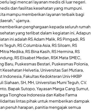
erlu lagi mencari layanan medis di luar negeri.
medis dan fasilitas kesehatan yang mumpuni.
kita mampu memberikan layanan terbaik bagi
daerah,” ujarnya.
a memberikan penghargaan kepada seluruh rumah
ehatan yang terlibat dalam kegiatan ini, Adapun
atan ini adalah RS Adam Malik, RS Pirngadi, RS
rni Teguh, RS Columbia Asia, RS Siloam, RS
Mitra Medika, RS Bina Kasih, RS Hermina, RS
 Bandung, RS Elisabet Medan, RSK Mata SMEC,
g Baru, Puskesmas Bestari, Puskesmas Polonia,
 Kesehatan Helvetia, Universitas Sari Mutiara,
t Indonesia, Fakultas Kedokteran Univ HKBP
i Siahaan, SH, MH, Universitas Murni Teguh, CV.
urjanto, Bapak Sutopo, Yayasan Marga Cang Sumut,
arga Tionghoa Indonesia dan Kalbe Farma
solidaritas lintas pihak untuk memberikan dampak
ngan penuh harapan, panitia mengajak semua