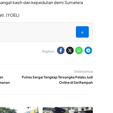
mangat kasih dan kepedulian demi Sumatera
ati. (YOEL)
=
Bagikan:
Selanjutnya
an
Polres Sergai Tangkap Tersangka Pelaku Judi
amanan
Online di Sei Rampah