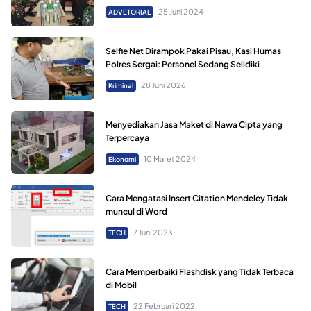
25 Juni 2024
ADVETORIAL
Selfie Net Dirampok Pakai Pisau, Kasi Humas
Polres Sergai: Personel Sedang Selidiki
28 Juni 2026
Kriminal
Menyediakan Jasa Maket di Nawa Cipta yang
Terpercaya
10 Maret 2024
Ekonomi
Cara Mengatasi Insert Citation Mendeley Tidak
muncul di Word
7 Juni 2023
TECH
Cara Memperbaiki Flashdisk yang Tidak Terbaca
di Mobil
22 Februari 2022
TECH