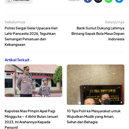
Sebelumnya
Selanjutnya
Polres Sergai Gelar Upacara Hari
Bank Sumut Dukung Lahirnya
Lahir Pancasila 2026, Teguhkan
Bintang Sepak Bola Masa Depan
Semangat Persatuan dan
Indonesia
Kebangsaan
Artikel Terkait
Kapolres Nias Pimpin Apel Pagi
10 Tips Polri ke Masyarakat untuk
Minggu ke – 4 Akhir Bulan Januari
Wujudkan Mudik yang Aman,
2023, Ini Arahannya Kepada
Sehat dan Bahagia
Personil