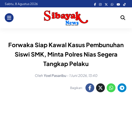
Skip
Sabtu, 8 Agustus 2026
to
content
Forwaka Siap Kawal Kasus Pembunuhan
Siswi SMK, Minta Polres Nias Segera
Tangkap Pelaku
Oleh
Yoel Pasaribu
-
1 Juni 2026, 13:40
Bagikan: