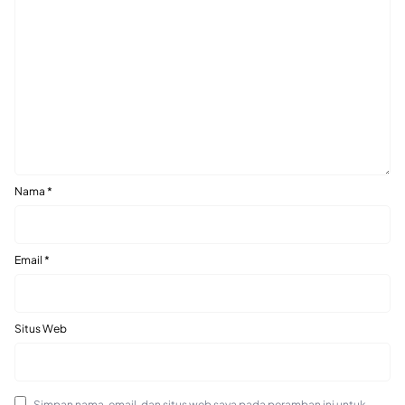
Nama
*
Email
*
Situs Web
Simpan nama, email, dan situs web saya pada peramban ini untuk