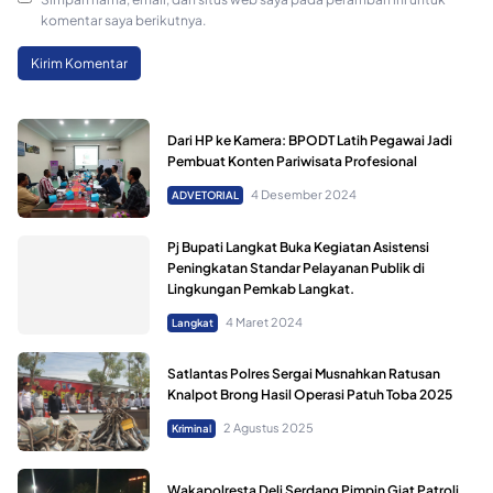
komentar saya berikutnya.
Dari HP ke Kamera: BPODT Latih Pegawai Jadi
Pembuat Konten Pariwisata Profesional
4 Desember 2024
ADVETORIAL
Pj Bupati Langkat Buka Kegiatan Asistensi
Peningkatan Standar Pelayanan Publik di
Lingkungan Pemkab Langkat.
4 Maret 2024
Langkat
Satlantas Polres Sergai Musnahkan Ratusan
Knalpot Brong Hasil Operasi Patuh Toba 2025
2 Agustus 2025
Kriminal
Wakapolresta Deli Serdang Pimpin Giat Patroli