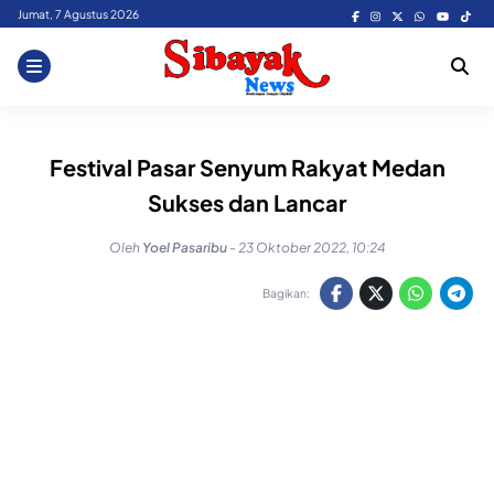
Skip
Jumat, 7 Agustus 2026
to
content
Festival Pasar Senyum Rakyat Medan
Sukses dan Lancar
Oleh
Yoel Pasaribu
-
23 Oktober 2022, 10:24
Bagikan: