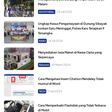
Malam
25 Juli 2022
ADVETORIAL
Ungkap Kasus Penganiayaan di Gunung Sibayak
korban Satu Meninggal,Polres Karo Tetapkan 9
Tersangka
16 Juli 2026
KARO
Menyediakan Jasa Maket di Nawa Cipta yang
Terpercaya
10 Maret 2024
Ekonomi
Cara Mengatasi Insert Citation Mendeley Tidak
muncul di Word
7 Juni 2023
TECH
Cara Memperbaiki Flashdisk yang Tidak Terbaca
di Mobil