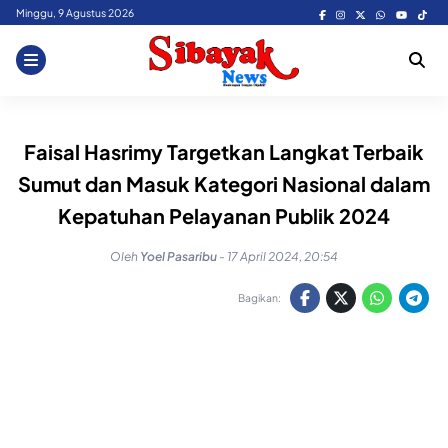
Skip
Minggu, 9 Agustus 2026
to
content
Faisal Hasrimy Targetkan Langkat Terbaik
Sumut dan Masuk Kategori Nasional dalam
Kepatuhan Pelayanan Publik 2024
Oleh
Yoel Pasaribu
-
17 April 2024, 20:54
Bagikan: