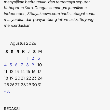
menyajikan berita terkini dan terpercaya seputar
Kabupaten Karo. Dengan semangat jurnalisme
independen, Sibayaknews.com hadir sebagai suara
masyarakat dan penyambung informasi kritis yang
mencerdaskan.
Agustus 2026
S
S
R
K
J
S
M
1
2
3
4
5
6
7
8
9
10
11
12
13
14
15
16
17
18
19
20
21
22
23
24
25
26
27
28
29
30
31
« Jul
REDAKSI