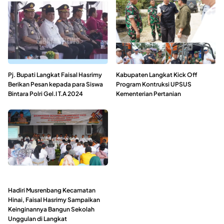
Pj. Bupati Langkat Faisal Hasrimy
Kabupaten Langkat Kick Off
Berikan Pesan kepada para Siswa
Program Kontruksi UPSUS
Bintara Polri Gel.I T.A 2024
Kementerian Pertanian
Hadiri Musrenbang Kecamatan
Hinai, Faisal Hasrimy Sampaikan
Keinginannya Bangun Sekolah
Unggulan di Langkat