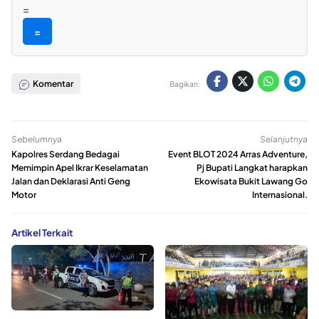
=
=
Komentar
Bagikan:
Sebelumnya
Selanjutnya
Kapolres Serdang Bedagai
Event BLOT 2024 Arras Adventure,
Memimpin Apel Ikrar Keselamatan
Pj Bupati Langkat harapkan
Jalan dan Deklarasi Anti Geng
Ekowisata Bukit Lawang Go
Motor
Internasional.
Artikel Terkait