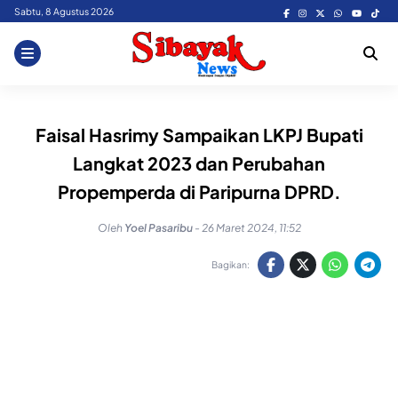
Skip
Sabtu, 8 Agustus 2026
to
content
Faisal Hasrimy Sampaikan LKPJ Bupati
Langkat 2023 dan Perubahan
Propemperda di Paripurna DPRD.
Oleh
Yoel Pasaribu
-
26 Maret 2024, 11:52
Bagikan: