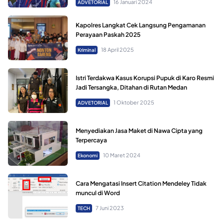
16 Januari 2024
ADVETORIAL
Kapolres Langkat Cek Langsung Pengamanan
Perayaan Paskah 2025
18 April 2025
Kriminal
Istri Terdakwa Kasus Korupsi Pupuk di Karo Resmi
Jadi Tersangka, Ditahan di Rutan Medan
1 Oktober 2025
ADVETORIAL
Menyediakan Jasa Maket di Nawa Cipta yang
Terpercaya
10 Maret 2024
Ekonomi
Cara Mengatasi Insert Citation Mendeley Tidak
muncul di Word
7 Juni 2023
TECH