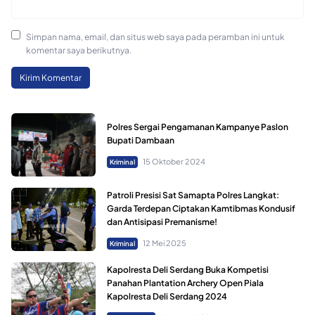
Simpan nama, email, dan situs web saya pada peramban ini untuk
komentar saya berikutnya.
Polres Sergai Pengamanan Kampanye Paslon
Bupati Dambaan
15 Oktober 2024
Kriminal
Patroli Presisi Sat Samapta Polres Langkat:
Garda Terdepan Ciptakan Kamtibmas Kondusif
dan Antisipasi Premanisme!
12 Mei 2025
Kriminal
Kapolresta Deli Serdang Buka Kompetisi
Panahan Plantation Archery Open Piala
Kapolresta Deli Serdang 2024