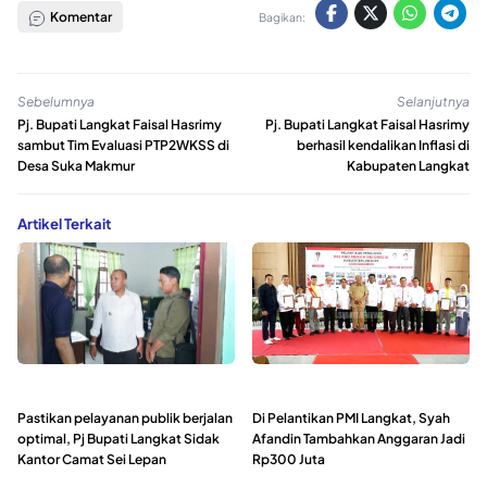
Komentar
Bagikan:
Sebelumnya
Selanjutnya
Pj. Bupati Langkat Faisal Hasrimy
Pj. Bupati Langkat Faisal Hasrimy
sambut Tim Evaluasi PTP2WKSS di
berhasil kendalikan Inflasi di
Desa Suka Makmur
Kabupaten Langkat
Artikel Terkait
Pastikan pelayanan publik berjalan
Di Pelantikan PMI Langkat, Syah
optimal, Pj Bupati Langkat Sidak
Afandin Tambahkan Anggaran Jadi
Kantor Camat Sei Lepan
Rp300 Juta