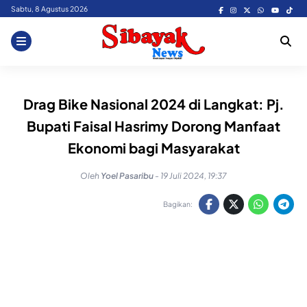
Skip
Sabtu, 8 Agustus 2026
to
content
Drag Bike Nasional 2024 di Langkat: Pj.
Bupati Faisal Hasrimy Dorong Manfaat
Ekonomi bagi Masyarakat
Oleh
Yoel Pasaribu
-
19 Juli 2024, 19:37
Bagikan: