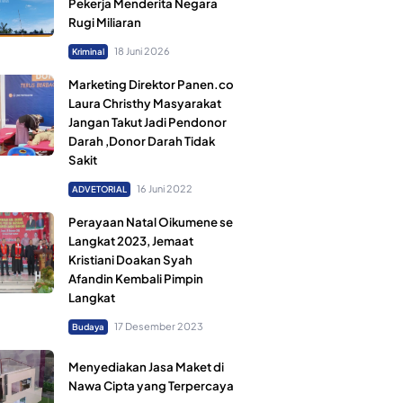
Pekerja Menderita Negara
Rugi Miliaran
18 Juni 2026
Kriminal
Marketing Direktor Panen.co
Laura Christhy Masyarakat
Jangan Takut Jadi Pendonor
Darah ,Donor Darah Tidak
Sakit
16 Juni 2022
ADVETORIAL
Perayaan Natal Oikumene se
Langkat 2023, Jemaat
Kristiani Doakan Syah
Afandin Kembali Pimpin
Langkat
17 Desember 2023
Budaya
Menyediakan Jasa Maket di
Nawa Cipta yang Terpercaya