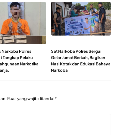
s Narkoba Polres
Sat Narkoba Polres Sergai
t Tangkap Pelaku
Gelar Jumat Berkah, Bagikan
ahgunaan Narkotika
Nasi Kotak dan Edukasi Bahaya
anja.
Narkoba
kan.
Ruas yang wajib ditandai
*