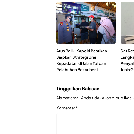
Arus Balik, Kapolri Pastikan
Sat Re
Siapkan Strategi Urai
Langka
Kepadatan di Jalan Tol dan
Penyal
Pelabuhan Bakauheni
Jenis G
Tinggalkan Balasan
Alamat email Anda tidak akan dipublikasi
Komentar
*