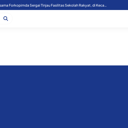
Kapoolres Sergai Bersama Forkopimda Sergai Tinjau Fasilitas Sekolah Rakyat, di Kecamatan Firdaus.