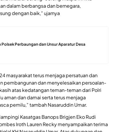
an dalam berbangsa dan bernegara,
gsung dengan baik,” ujarnya
 Polsek Perbaungan dan Unsur Aparatur Desa
024 masyarakat terus menjaga persatuan dan
kan pembangunan dan menyelesaikan persoalan-
kasih atas kedatangan teman-teman dari Polri
u aman dan damai serta terus menjaga
asca pemilu,” tambah Nasaruddin Umar.
dampingi Kasatgas Banops Brigjen Eko Rudi
ombes Iroth Lauren Recky menyampaikan terima
stiqlal KH Nasaruddin Umar. Atas dukungan dan