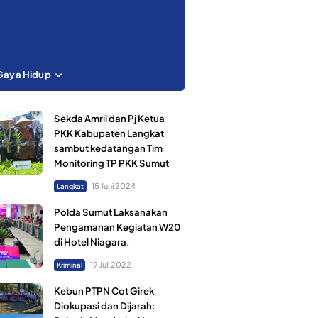
Gaya Hidup
Sekda Amril dan Pj Ketua
PKK Kabupaten Langkat
sambut kedatangan Tim
Monitoring TP PKK Sumut
15 Juni 2024
Langkat
Polda Sumut Laksanakan
Pengamanan Kegiatan W20
di Hotel Niagara.
19 Juli 2022
Kriminal
Kebun PTPN Cot Girek
Diokupasi dan Dijarah: