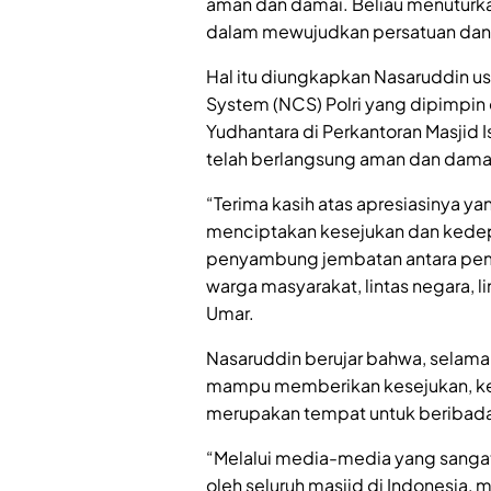
aman dan damai. Beliau menuturka
dalam mewujudkan persatuan dan
Hal itu diungkapkan Nasaruddin u
System (NCS) Polri yang dipimpin 
Yudhantara di Perkantoran Masjid I
telah berlangsung aman dan dama
“Terima kasih atas apresiasinya yang
menciptakan kesejukan dan kedepan
penyambung jembatan antara pem
warga masyarakat, lintas negara, l
Umar.
Nasaruddin berujar bahwa, selama 
mampu memberikan kesejukan, ket
merupakan tempat untuk beribadah
“Melalui media-media yang sangat c
oleh seluruh masjid di Indonesia, 