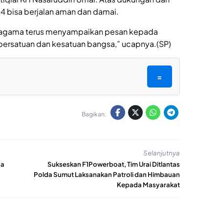
024 bisa berjalan aman dan damai.
h agama terus menyampaikan pesan kepada
 persatuan dan kesatuan bangsa,” ucapnya.(SP)
=
Bagikan:
Selanjutnya
sa
Sukseskan F1Powerboat, Tim Urai Ditlantas
Polda Sumut Laksanakan Patroli dan Himbauan
Kepada Masyarakat