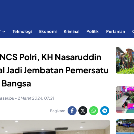
T
Teknologi
Ekonomi
Kriminal
Politik
Pertanian
NCS Polri, KH Nasaruddin
lal Jadi Jembatan Pemersatu
Bangsa
Pasaribu
-
2 Maret 2024, 07:21
Bagikan: