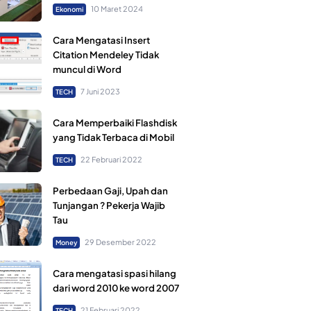
10 Maret 2024
Ekonomi
Cara Mengatasi Insert
Citation Mendeley Tidak
muncul di Word
7 Juni 2023
TECH
Cara Memperbaiki Flashdisk
yang Tidak Terbaca di Mobil
22 Februari 2022
TECH
Perbedaan Gaji, Upah dan
Tunjangan ? Pekerja Wajib
Tau
29 Desember 2022
Money
Cara mengatasi spasi hilang
dari word 2010 ke word 2007
21 Februari 2022
TECH