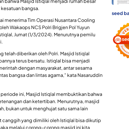
n bahwa Masjid Istiqlal menjadi rumah besar
 kesatuan bangsa.
seed ba
sai menerima Tim Operasi Nusantara Cooling
oleh Wakaops NCS Polri Brigjen Pol Yuyun
stiqlal, Jumat (1/3/2024). Menurutnya pemilu
i.
 telah diberikan oleh Polri. Masjid Istiqlal
nya terus bersatu. Istiqlal bisa menjadi
erintah dengan masyarakat, antar sesama
intas bangsa dan lintas agama,” kata Nasaruddin
periode ini, Masjid Istiqlal membuktikan bahwa
enangan dan ketertiban. Menurutnya, masjid
, bukan untuk menghujat satu sama lain
anggih yang dimiliki oleh Istiqlal bisa dikutip
maka melalui corong-corong masjid ini kita