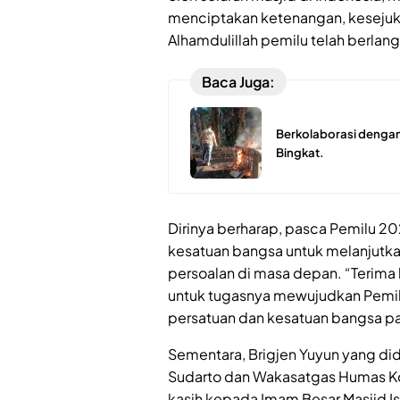
menciptakan ketenangan, kesejuk
Alhamdulillah pemilu telah berlan
Baca Juga:
Berkolaborasi dengan
Bingkat.
Dirinya berharap, pasca Pemilu 2
kesatuan bangsa untuk melanjut
persoalan di masa depan. “Terima 
untuk tugasnya mewujudkan Pemil
persatuan dan kesatuan bangsa p
Sementara, Brigjen Yuyun yang di
Sudarto dan Wakasatgas Humas K
kasih kepada Imam Besar Masjid I