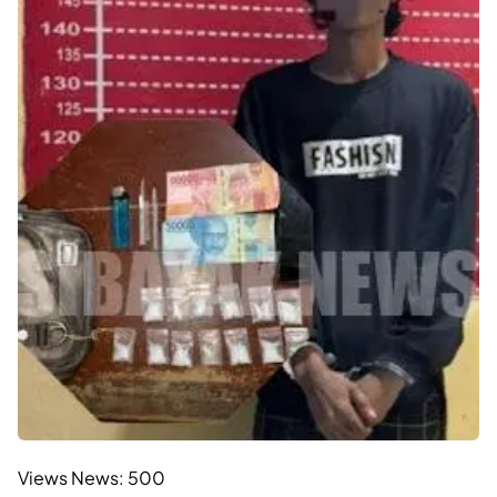
Views News:
500