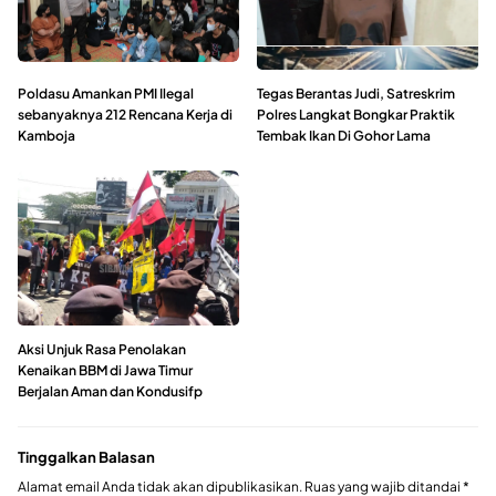
Poldasu Amankan PMI Ilegal
Tegas Berantas Judi, Satreskrim
sebanyaknya 212 Rencana Kerja di
Polres Langkat Bongkar Praktik
Kamboja
Tembak Ikan Di Gohor Lama
Aksi Unjuk Rasa Penolakan
Kenaikan BBM di Jawa Timur
Berjalan Aman dan Kondusifp
Tinggalkan Balasan
Alamat email Anda tidak akan dipublikasikan.
Ruas yang wajib ditandai
*