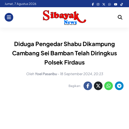
Skip
Jumat, 7 Agustus 2026
to
content
Diduga Pengedar Shabu Dikampung
Cambang Sei Bamban Telah Diringkus
Polsek Firdaus
Oleh
Yoel Pasaribu
-
18 September 2024, 20:23
Bagikan: