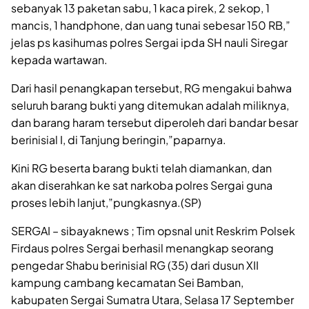
sebanyak 13 paketan sabu, 1 kaca pirek, 2 sekop, 1
mancis, 1 handphone, dan uang tunai sebesar 150 RB,”
jelas ps kasihumas polres Sergai ipda SH nauli Siregar
kepada wartawan.
Dari hasil penangkapan tersebut, RG mengakui bahwa
seluruh barang bukti yang ditemukan adalah miliknya,
dan barang haram tersebut diperoleh dari bandar besar
berinisial I, di Tanjung beringin,”paparnya.
Kini RG beserta barang bukti telah diamankan, dan
akan diserahkan ke sat narkoba polres Sergai guna
proses lebih lanjut,”pungkasnya.(SP)
SERGAI – sibayaknews ; Tim opsnal unit Reskrim Polsek
Firdaus polres Sergai berhasil menangkap seorang
pengedar Shabu berinisial RG (35) dari dusun XII
kampung cambang kecamatan Sei Bamban,
kabupaten Sergai Sumatra Utara, Selasa 17 September