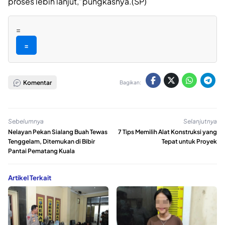
proses lebih lanjut,”pungkasnya.(SP)
=
=
Komentar
Bagikan:
Sebelumnya
Selanjutnya
Nelayan Pekan Sialang Buah Tewas
7 Tips Memilih Alat Konstruksi yang
Tenggelam, Ditemukan di Bibir
Tepat untuk Proyek
Pantai Pematang Kuala
Artikel Terkait