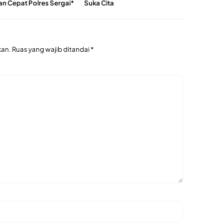
an Cepat Polres Sergai*
Suka Cita
kan.
Ruas yang wajib ditandai
*