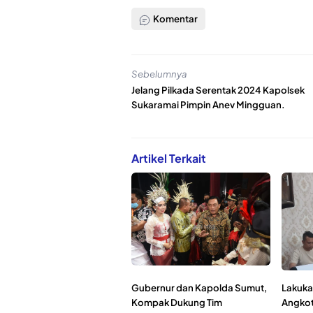
Komentar
Sebelumnya
Jelang Pilkada Serentak 2024 Kapolsek
Sukaramai Pimpin Anev Mingguan.
Artikel Terkait
Gubernur dan Kapolda Sumut,
Lakuka
Kompak Dukung Tim
Angkot 