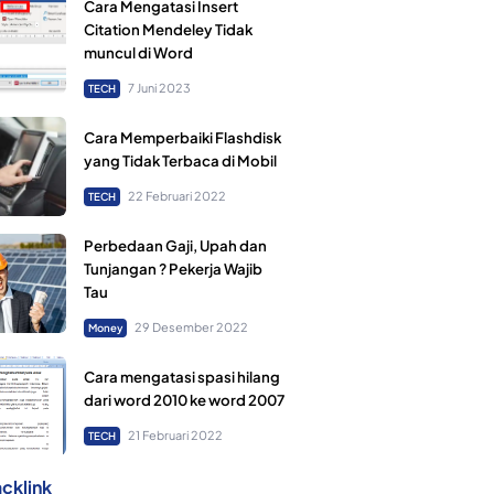
Cara Mengatasi Insert
Citation Mendeley Tidak
muncul di Word
7 Juni 2023
TECH
Cara Memperbaiki Flashdisk
yang Tidak Terbaca di Mobil
22 Februari 2022
TECH
Perbedaan Gaji, Upah dan
Tunjangan ? Pekerja Wajib
Tau
29 Desember 2022
Money
Cara mengatasi spasi hilang
dari word 2010 ke word 2007
21 Februari 2022
TECH
cklink