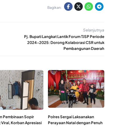
Bagikan:
Selanjutnya
Pj. Bupati Langkat Lantik Forum TJSP Periode
2024-2025: Dorong Kolaborasi CSR untuk
Pembangunan Daerah
n Pembinaan Sopir
Polres Sergai Laksanakan
Viral, Korban Apresiasi
Perayaan Natal dengan Penuh