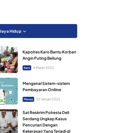
Gaya Hidup
Kapolres Karo Bantu Korban
Angin Puting Beliung
4 Maret 2022
Karo
Mengenal Sistem-sistem
Pembayaran Onliine
22 Januari 2022
Money
Sat Reskrim Polresta Deli
Serdang Ungkap Kasus
Pencurian Dengan
Kekerasan Yang Terjadi di