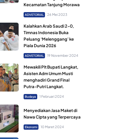
Kecamatan Tanjung Morawa
26 Mei 2023
ADVETORIAL
Kalahkan Arab Saudi 2-0,
Timnas Indonesia Buka
Peluang ‘Melenggang’ ke
Piala Dunia 2026
19 November 2024
ADVETORIAL
Mewakili Plt Bupati Langkat,
Asisten Adm Umum Musti
menghadiri Grand Final
Putra-Putri Langkat.
1 Februari 2024
Budaya
Menyediakan Jasa Maket di
Nawa Cipta yang Terpercaya
10 Maret 2024
Ekonomi