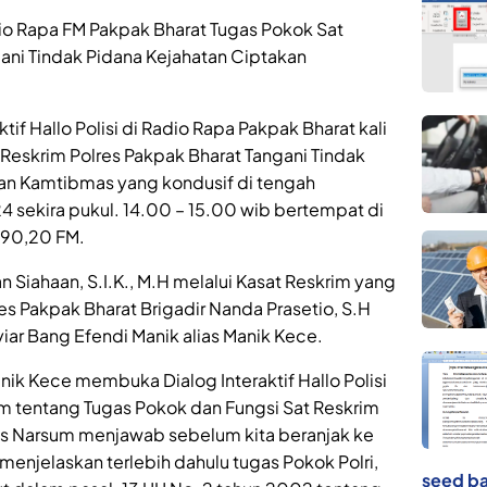
Radio Rapa FM Pakpak Bharat Tugas Pokok Sat
ani Tindak Pidana Kejahatan Ciptakan
tif Hallo Polisi di Radio Rapa Pakpak Bharat kali
 Reskrim Polres Pakpak Bharat Tangani Tindak
an Kamtibmas yang kondusif di tengah
 sekira pukul. 14.00 – 15.00 wib bertempat di
 90,20 FM.
 Siahaan, S.I.K., M.H melalui Kasat Reskrim yang
olres Pakpak Bharat Brigadir Nanda Prasetio, S.H
ar Bang Efendi Manik alias Manik Kece.
nik Kece membuka Dialog Interaktif Hallo Polisi
 tentang Tugas Pokok dan Fungsi Sat Reskrim
as Narsum menjawab sebelum kita beranjak ke
menjelaskan terlebih dahulu tugas Pokok Polri,
seed ba