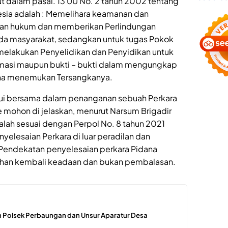
t dalam pasal. 13 UU No. 2 tahun 2002 tentang
esia adalah : Memelihara keamanan dan
kan hukum dan memberikan Perlindungan
a masyarakat, sedangkan untuk tugas Pokok
 melakukan Penyelidikan dan Penyidikan untuk
masi maupun bukti – bukti dalam mengungkap
guna menemukan Tersangkanya.
hui bersama dalam penanganan sebuah Perkara
ice mohon di jelaskan, menurut Narsum Brigadir
alah sesuai dengan Perpol No. 8 tahun 2021
nyelesaian Perkara di luar peradilan dan
n Pendekatan penyelesaian perkara Pidana
an kembali keadaan dan bukan pembalasan.
 Polsek Perbaungan dan Unsur Aparatur Desa