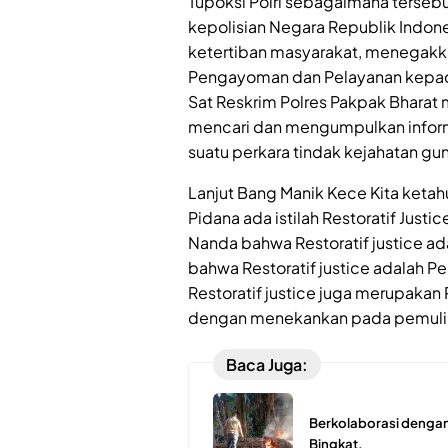
Tupoksi Polri sebagaimana tersebu
kepolisian Negara Republik Indon
ketertiban masyarakat, menegak
Pengayoman dan Pelayanan kepad
Sat Reskrim Polres Pakpak Bharat
mencari dan mengumpulkan infor
suatu perkara tindak kejahatan 
Lanjut Bang Manik Kece Kita keta
Pidana ada istilah Restoratif Just
Nanda bahwa Restoratif justice ad
bahwa Restoratif justice adalah Pe
Restoratif justice juga merupaka
dengan menekankan pada pemulih
Baca Juga:
Berkolaborasi dengan
Bingkat.