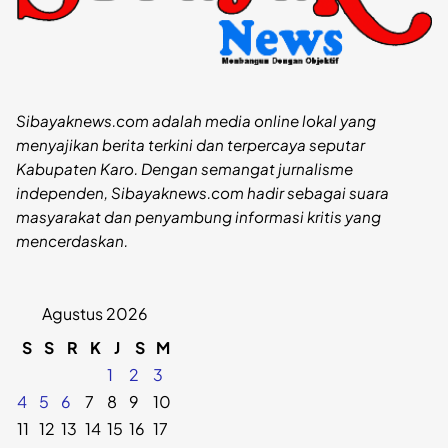
Sibayaknews.com adalah media online lokal yang
menyajikan berita terkini dan terpercaya seputar
Kabupaten Karo. Dengan semangat jurnalisme
independen, Sibayaknews.com hadir sebagai suara
masyarakat dan penyambung informasi kritis yang
mencerdaskan.
Agustus 2026
S
S
R
K
J
S
M
1
2
3
4
5
6
7
8
9
10
11
12
13
14
15
16
17