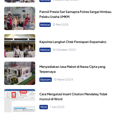
Patroli Presisi Sat Samapta Polres Sergai Himbau
Pelaku Usaha UMKM
12 Mei 2025
Kriminal
Kapolres Langkat Chek Persiapan Sispamako.
10 Oktober 2023
Kriminal
Menyediakan Jasa Maket di Nawa Cipta yang
Terpercaya
10 Maret 2024
Ekonomi
Cara Mengatasi Insert Citation Mendeley Tidak
muncul di Word
7 Juni 2023
TECH