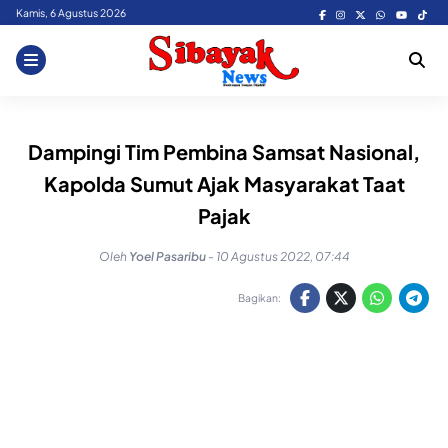
Skip
Kamis, 6 Agustus 2026
to
content
Dampingi Tim Pembina Samsat Nasional,
Kapolda Sumut Ajak Masyarakat Taat
Pajak
Oleh
Yoel Pasaribu
-
10 Agustus 2022, 07:44
Bagikan: