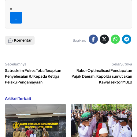
=
=
Komentar
Bagikan:
Sebelumnya
Selanjutnya
Satreskrim Polres Toba Terapkan
Rakor Optimalisasi Pendapatan
Penyelesaian RJ Kepada Ketiga
Pajak Daerah, Kapolda sumut akan
Pelaku Penganiayaan
Kawal sektor MBLB
Artikel Terkait