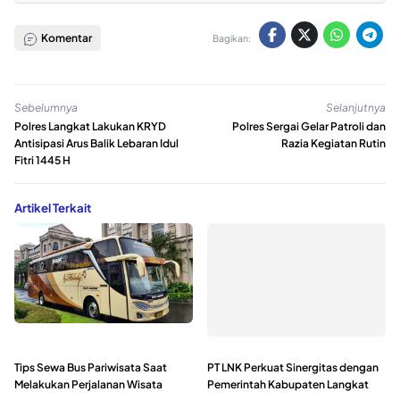
Komentar
Bagikan:
Sebelumnya
Selanjutnya
Polres Langkat Lakukan KRYD
Polres Sergai Gelar Patroli dan
Antisipasi Arus Balik Lebaran Idul
Razia Kegiatan Rutin
Fitri 1445 H
Artikel Terkait
Tips Sewa Bus Pariwisata Saat
PT LNK Perkuat Sinergitas dengan
Melakukan Perjalanan Wisata
Pemerintah Kabupaten Langkat