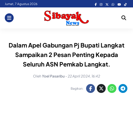
Skip
Jumat, 7 Agustus 2026
to
content
Dalam Apel Gabungan Pj Bupati Langkat
Sampaikan 2 Pesan Penting Kepada
Seluruh ASN Pemkab Langkat.
Oleh
Yoel Pasaribu
-
22 April 2024, 16:42
Bagikan: