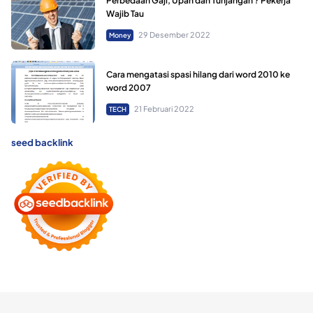
Perbedaan Gaji, Upah dan Tunjangan ? Pekerja
Wajib Tau
29 Desember 2022
Money
Cara mengatasi spasi hilang dari word 2010 ke
word 2007
21 Februari 2022
TECH
seed backlink