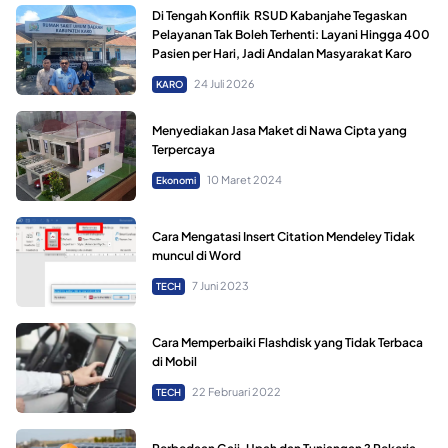
Di Tengah Konflik RSUD Kabanjahe Tegaskan
Pelayanan Tak Boleh Terhenti: Layani Hingga 400
Pasien per Hari, Jadi Andalan Masyarakat Karo
24 Juli 2026
KARO
Menyediakan Jasa Maket di Nawa Cipta yang
Terpercaya
10 Maret 2024
Ekonomi
Cara Mengatasi Insert Citation Mendeley Tidak
muncul di Word
7 Juni 2023
TECH
Cara Memperbaiki Flashdisk yang Tidak Terbaca
di Mobil
22 Februari 2022
TECH