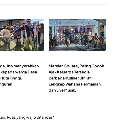
ga Uno menyerahkan
Marelan Square, Paling Cocok
 kepada warga Desa
Ajak Keluarga Tersedia
Huta Tinggi,
Berbagai Kuliner UMKM
nguran
Lengkap Wahana Permainan
dan Live Musik.
kan.
Ruas yang wajib ditandai
*