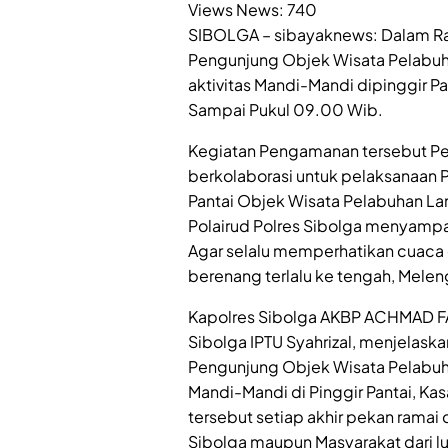
Views News:
740
SIBOLGA – sibayaknews: Dalam R
Pengunjung Objek Wisata Pelabu
aktivitas Mandi-Mandi dipinggir 
Sampai Pukul 09.00 Wib.
Kegiatan Pengamanan tersebut Per
berkolaborasi untuk pelaksanaan 
Pantai Objek Wisata Pelabuhan La
Polairud Polres Sibolga menyamp
Agar selalu memperhatikan cuaca da
berenang terlalu ke tengah, Melen
Kapolres Sibolga AKBP ACHMAD FAUZ
Sibolga IPTU Syahrizal, menjelas
Pengunjung Objek Wisata Pelabuh
Mandi-Mandi di Pinggir Pantai, Ka
tersebut setiap akhir pekan ramai
Sibolga maupun Masyarakat dari lu