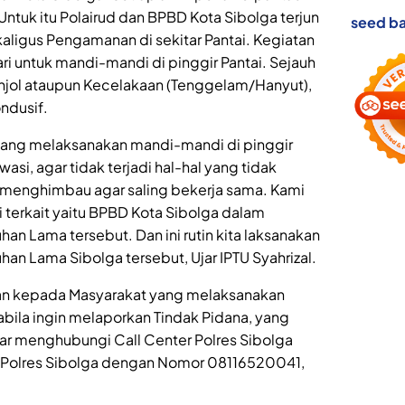
Untuk itu Polairud dan BPBD Kota Sibolga terjun
seed ba
aligus Pengamanan di sekitar Pantai. Kegiatan
ari untuk mandi-mandi di pinggir Pantai. Sejauh
njol ataupun Kecelakaan (Tenggelam/Hanyut),
ondusif.
ang melaksanakan mandi-mandi di pinggir
wasi, agar tidak terjadi hal-hal yang tidak
i menghimbau agar saling bekerja sama. Kami
i terkait yaitu BPBD Kota Sibolga dalam
 Lama tersebut. Dan ini rutin kita laksanakan
n Lama Sibolga tersebut, Ujar IPTU Syahrizal.
an kepada Masyarakat yang melaksanakan
abila ingin melaporkan Tindak Pidana, yang
agar menghubungi Call Center Polres Sibolga
 Polres Sibolga dengan Nomor 08116520041,