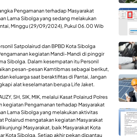
angka Pengamanan terhadap Masyarakat
han Lama Sibolga yang sedang melakukan
Pantai, Minggu (29/09/2024), Pukul 06.00 Wib
sonil Satpolairud dan BPBD Kota Sibolga
Pengamanan kegiatan Mandi-Mandi di pinggir
ma Sibolga. Dalam kesempatan itu Personil
aikan pesan-pesan Kamtibmas sebagai berikut,
n keluarga saat beraktifitas di Pantai, Jangan
gkapi alat keselamatan berupa Life Jaket.
Y, SH, SIK, MIK, melalui Kasat Polairud Polres
kan kegiatan Pengamanan terhadap Masyarakat
an Lama Sibolga yang melakukan aktivitas
sat Polairud mengatakan kegiatan Masyarakat
 dikunjungi Masyarakat, baik Masyarakat Kota
ar Kota Sibolga. Setiap akhir pekan dipantau