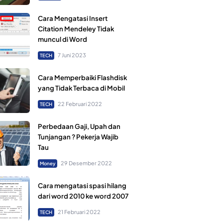
Cara Mengatasi Insert
Citation Mendeley Tidak
muncul di Word
7 Juni 2023
TECH
Cara Memperbaiki Flashdisk
yang Tidak Terbaca di Mobil
22 Februari 2022
TECH
Perbedaan Gaji, Upah dan
Tunjangan ? Pekerja Wajib
Tau
29 Desember 2022
Money
Cara mengatasi spasi hilang
dari word 2010 ke word 2007
21 Februari 2022
TECH