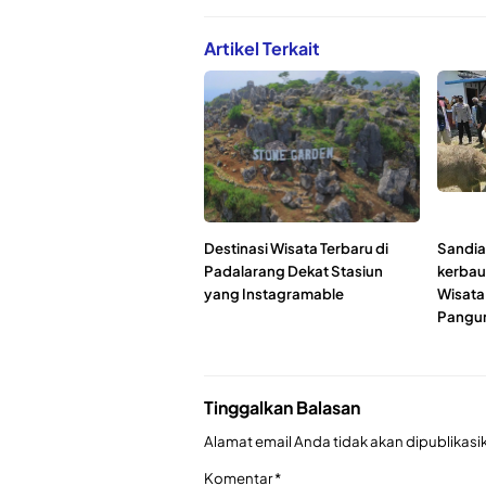
Artikel Terkait
Destinasi Wisata Terbaru di
Sandia
Padalarang Dekat Stasiun
kerbau
yang Instagramable
Wisata 
Pangu
Tinggalkan Balasan
Alamat email Anda tidak akan dipublikasi
Komentar
*