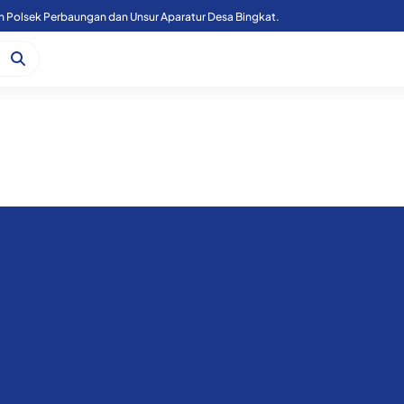
Kapoolres Sergai Bersama Forkopimda Sergai Tinjau Fasilitas Sekolah Rakyat, di Kecamatan Firdaus.