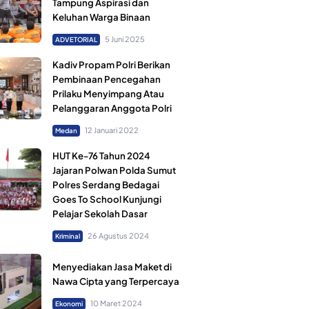
Tampung Aspirasi dan
Keluhan Warga Binaan
5 Juni 2025
ADVETORIAL
Kadiv Propam Polri Berikan
Pembinaan Pencegahan
Prilaku Menyimpang Atau
Pelanggaran Anggota Polri
12 Januari 2022
Medan
HUT Ke-76 Tahun 2024
Jajaran Polwan Polda Sumut
Polres Serdang Bedagai
Goes To School Kunjungi
Pelajar Sekolah Dasar
26 Agustus 2024
Kriminal
Menyediakan Jasa Maket di
Nawa Cipta yang Terpercaya
10 Maret 2024
Ekonomi