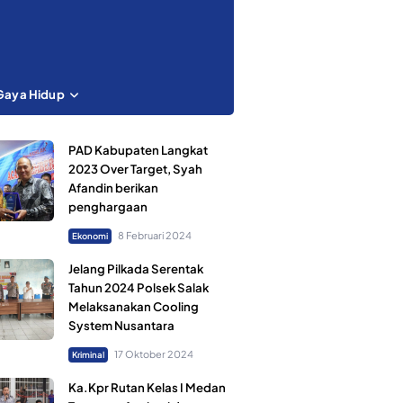
Gaya Hidup
PAD Kabupaten Langkat
2023 Over Target, Syah
Afandin berikan
penghargaan
8 Februari 2024
Ekonomi
Jelang Pilkada Serentak
Tahun 2024 Polsek Salak
Melaksanakan Cooling
System Nusantara
17 Oktober 2024
Kriminal
Ka.Kpr Rutan Kelas I Medan