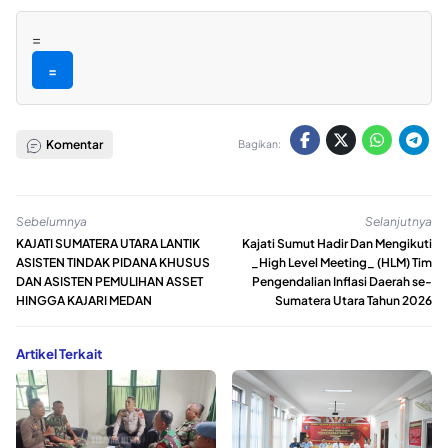
=
=
Komentar
Bagikan:
Sebelumnya
Selanjutnya
KAJATI SUMATERA UTARA LANTIK
Kajati Sumut Hadir Dan Mengikuti
ASISTEN TINDAK PIDANA KHUSUS
_High Level Meeting_ (HLM) Tim
DAN ASISTEN PEMULIHAN ASSET
Pengendalian Inflasi Daerah se-
HINGGA KAJARI MEDAN
Sumatera Utara Tahun 2026
Artikel Terkait