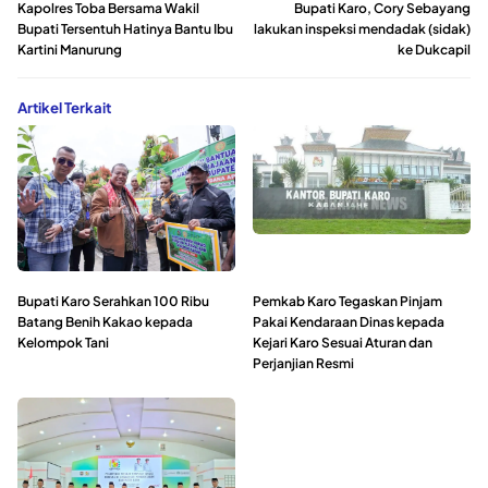
Kapolres Toba Bersama Wakil
Bupati Karo, Cory Sebayang
Bupati Tersentuh Hatinya Bantu Ibu
lakukan inspeksi mendadak (sidak)
Kartini Manurung
ke Dukcapil
Artikel Terkait
Bupati Karo Serahkan 100 Ribu
Pemkab Karo Tegaskan Pinjam
Batang Benih Kakao kepada
Pakai Kendaraan Dinas kepada
Kelompok Tani
Kejari Karo Sesuai Aturan dan
Perjanjian Resmi