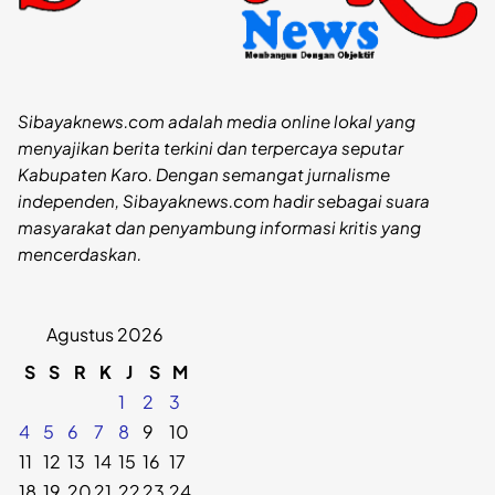
Sibayaknews.com adalah media online lokal yang
menyajikan berita terkini dan terpercaya seputar
Kabupaten Karo. Dengan semangat jurnalisme
independen, Sibayaknews.com hadir sebagai suara
masyarakat dan penyambung informasi kritis yang
mencerdaskan.
Agustus 2026
S
S
R
K
J
S
M
1
2
3
4
5
6
7
8
9
10
11
12
13
14
15
16
17
18
19
20
21
22
23
24