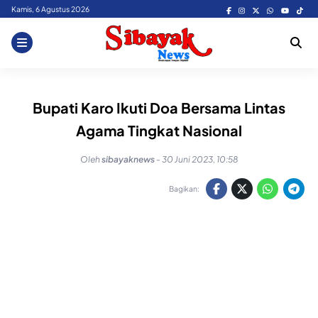
Skip
Kamis, 6 Agustus 2026
to
content
Bupati Karo Ikuti Doa Bersama Lintas
Agama Tingkat Nasional
Oleh
sibayaknews
-
30 Juni 2023, 10:58
Bagikan: