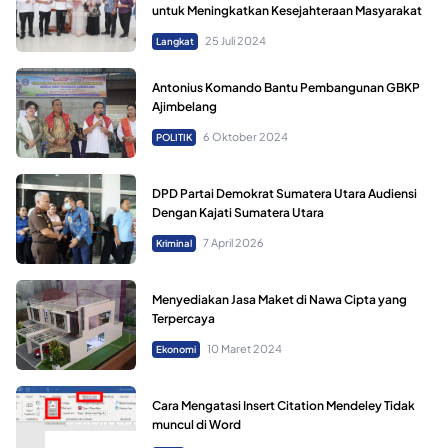
untuk Meningkatkan Kesejahteraan Masyarakat
25 Juli 2024
Langkat
Antonius Komando Bantu Pembangunan GBKP
Ajimbelang
6 Oktober 2024
POLITIK
DPD Partai Demokrat Sumatera Utara Audiensi
Dengan Kajati Sumatera Utara
7 April 2026
Kriminal
Menyediakan Jasa Maket di Nawa Cipta yang
Terpercaya
10 Maret 2024
Ekonomi
Cara Mengatasi Insert Citation Mendeley Tidak
muncul di Word