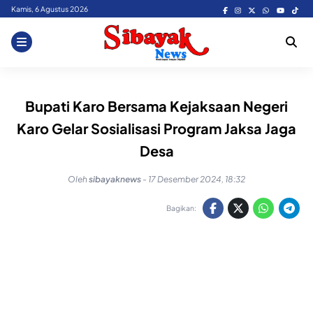
Skip
Kamis, 6 Agustus 2026
to
content
Bupati Karo Bersama Kejaksaan Negeri
Karo Gelar Sosialisasi Program Jaksa Jaga
Desa
Oleh
sibayaknews
-
17 Desember 2024, 18:32
Bagikan: