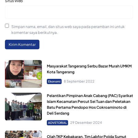
Situs Web
Simpan nama, email, dan situs web saya pada peramban ini untuk
komentar saya berikutnya.
Masyarakat Tangerang Serbu Bazar Murah UMKM
Kota Tangerang
8 September 2022
Ekonomi
Pelantikan Pimpinan Anak Cabang (PAC) Syarikat
Islam Kecamatan Percut Sei Tuan dan Peletakan
Batu Pertama Pendopo Hos Cokroaminoto di
Deli Serdang
29 Desember 2024
ADVETORIAL
Olah TKP Kebakaran, Tim Labfor Polda Sumut