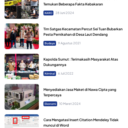
Temukan Beberapa Fakta Kebakaran
28 Juni 2024
KARO
Tim Satgas Kecamatan Percut Sei Tuan Bubarkan
Pesta Pernikahan di Desa Laut Dendang
9 Agustus 2021
Budaya
Kapolda Sumut : Terimakasih Masyarakat Atas
Dukungannya
6 Juli 2022
Kriminal
Menyediakan Jasa Maket di Nawa Cipta yang
Terpercaya
10 Maret 2024
Ekonomi
Cara Mengatasi Insert Citation Mendeley Tidak
muncul di Word