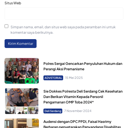
Situs Web
Simpan nama, email, dan situs web saya pada peramban ini untuk
komentar saya berikutnya.
Polres Sergai Gencarkan Penyuluhan Hukum dan
Perangi Aksi Premanisme
15 Mei 2025
ADVETORIAL
Sie Dokkes Polresta Deli Serdang Cek Kesehatan
Dan Berikan Vitamin Kepada Personil
Pengamanan OMP Toba 2024*
7 November 2024
Deli Serdang
Audensi dengan DPC PPDI, Faisal Hasrimy
Berharap penyetarakan Penyandang Disabilitas