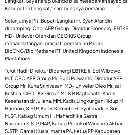
Langkat. Saya harap Ukindo bisa melebarkan sayap di
Kabupaten Langkat,” sambungnya berharap.
Selanjutnya Plt. Bupati Langkat H. Syah Afandin
didampingi Ceo-AEP Group, Direktur Bioenergi EBTKE,
MD- Unilever Oleh dan CEO KIS Group
menandatangani prasasti peresmian Pabrik
BioCNG/Bio Methane PT. United Kingdom Indonesia
Plantations.
Turut Hadir Direktur Bioenergi EBTKE Ir. Edi Wibowo,
M.T, CEO AEP Group Mr. Budi Purwanto, Direktur AEP
Group Mr. Kuna Srinivasan, MD- Univeler Oleo Mr. sai
Krishna, CEO- Kis Group Mr. K R Raghunath, Kadis
Kesehatan dr.Juliana, MM, Kadis Lingkungan Hidup M.
Harmain, S.STP, Kadis Kominfo H. Syahmadi, S.Sos,
M.SP, Kabag Umum H. Mahardhika Sastra
Nasution,S.STP,MAP, Kabag Protokol Winanda Akbar,
S.STP, Camat Kuala Imanta PA, ketua PP Kabupaten