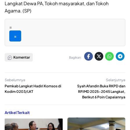
Langkat Dewa PA, Tokoh masyarakat, dan Tokoh
Agama. (SP)
=
=
Komentar
Bagikan:
Sebelumnya
Selanjutnya
Pemkab Langkat Hadiri Komsos di
Syah Afandin Buka RKPD dan
Kodim 0203/LKT
RPJMD 2025-2045 Langkat,
Berikut 6 Poin Capaiannya
Artikel Terkait