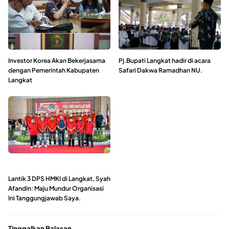
Investor Korea Akan Bekerjasama
Pj.Bupati Langkat hadir di acara
dengan Pemerintah Kabupaten
Safari Dakwa Ramadhan NU.
Langkat
Lantik 3 DPS HMKI di Langkat, Syah
Afandin: Maju Mundur Organisasi
Ini Tanggungjawab Saya.
Tinggalkan Balasan