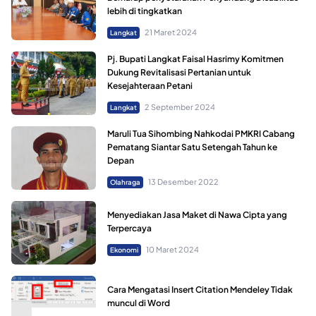
lebih di tingkatkan
21 Maret 2024
Langkat
Pj. Bupati Langkat Faisal Hasrimy Komitmen
Dukung Revitalisasi Pertanian untuk
Kesejahteraan Petani
2 September 2024
Langkat
Maruli Tua Sihombing Nahkodai PMKRI Cabang
Pematang Siantar Satu Setengah Tahun ke
Depan
13 Desember 2022
Olahraga
Menyediakan Jasa Maket di Nawa Cipta yang
Terpercaya
10 Maret 2024
Ekonomi
Cara Mengatasi Insert Citation Mendeley Tidak
muncul di Word