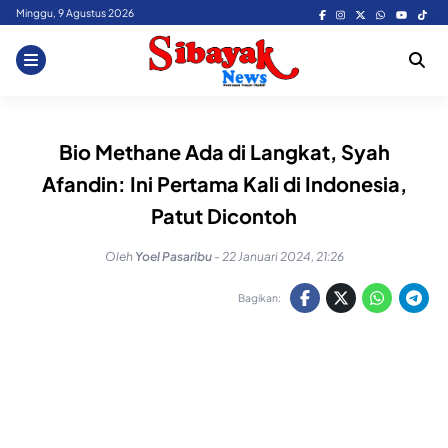
Skip
Minggu, 9 Agustus 2026
to
content
Bio Methane Ada di Langkat, Syah
Afandin: Ini Pertama Kali di Indonesia,
Patut Dicontoh
Oleh
Yoel Pasaribu
-
22 Januari 2024, 21:26
Bagikan: