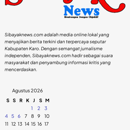
Sibayaknews.com adalah media online lokal yang
menyajikan berita terkini dan terpercaya seputar
Kabupaten Karo. Dengan semangat jurnalisme
independen, Sibayaknews.com hadir sebagai suara
masyarakat dan penyambung informasi kritis yang
mencerdaskan.
Agustus 2026
S
S
R
K
J
S
M
1
2
3
4
5
6
7
8
9
10
11
12
13
14
15
16
17