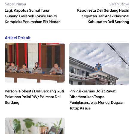
Sebelumnya
Selanjutnya
Lagi, Kapolda Sumut Turun
Kapolresta Deli Serdang Hadiri
Gunung Gerebek Lokasi Judi di
Kegiatan Hari Anak Nasional
Kompleks Perumahan Elit Medan
Kabupaten Deli Serdang
Artikel Terkait
Personil Polresta Deli Serdang Ikuti
Plh Puskesmas Dolat Rayat
Pelatihan Polisi RW/ Polresta Deli
Diberhentikan Tanpa
Serdang
Penjelasan,Jelas Muncul Dugaan
Tutup Kasus