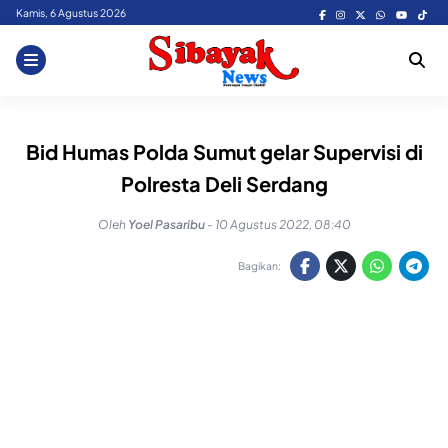
Skip
Kamis, 6 Agustus 2026
to
content
Bid Humas Polda Sumut gelar Supervisi di
Polresta Deli Serdang
Oleh
Yoel Pasaribu
-
10 Agustus 2022, 08:40
Bagikan: