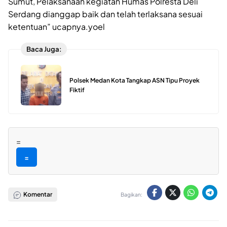
Sumut, Pelaksanaan kegiatan Humas Polresta Deli
Serdang dianggap baik dan telah terlaksana sesuai
ketentuan” ucapnya.yoel
Baca Juga:
Polsek Medan Kota Tangkap ASN Tipu Proyek
Fiktif
=
=
Komentar
Bagikan: