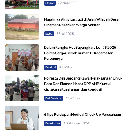
22 Mei 2022
Medan
Maraknya Aktivitas Judi di Jalan Wilayah Desa
Sinaman Resahkan Warga Sekitar
22 Juli 2025
KARO
Dalam Rangka Hut Bayangkara ke- 79 2025
Polres Sergai Bedah Rumah Di Kecamatan
Perbaungan
8 Juli 2025
Kriminal
Polresta Deli Serdang Kawal Pelaksanaan Unjuk
Rasa Dari Elemen Massa DPP AMPK untuk
ciptakan situasi aman dan kondusif
7 Juli 2022
Deli Serdang
6 Tips Persiapan Medical Check Up Perusahaan
31 Oktober 2024
Kesehatan