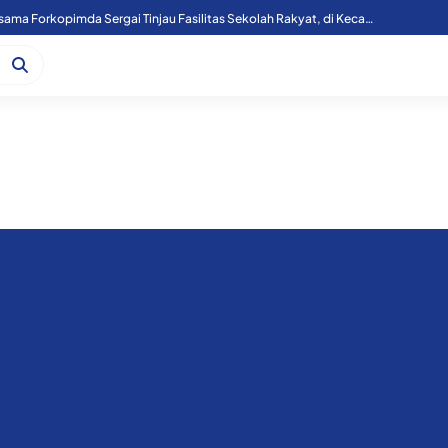
Kapoolres Sergai Bersama Forkopimda Sergai Tinjau Fasilitas Sekolah Rakyat, di Kecamatan Firdaus.