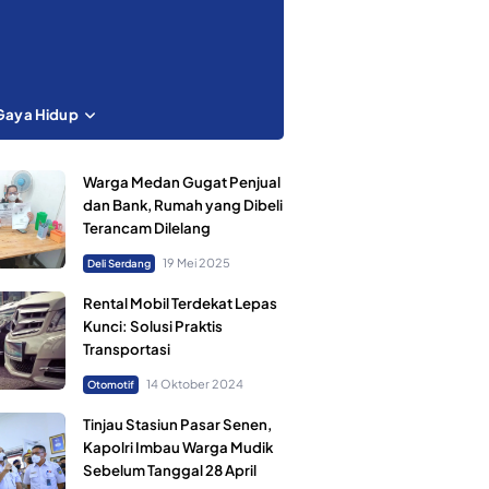
Gaya Hidup
Warga Medan Gugat Penjual
dan Bank, Rumah yang Dibeli
Terancam Dilelang
19 Mei 2025
Deli Serdang
Rental Mobil Terdekat Lepas
Kunci: Solusi Praktis
Transportasi
14 Oktober 2024
Otomotif
Tinjau Stasiun Pasar Senen,
Kapolri Imbau Warga Mudik
Sebelum Tanggal 28 April