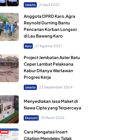
21 April 2022
Jakarta
Anggota DPRD Karo,Agra
Reynold Gurning Bantu
Pencarian Korban Longsor
di Lau Bawang Karo
27 Agustus 2021
Karo
Project Jembatan Aster Batu
Ceper Lambat Pelaksana
Kabur Ditanya Wartawan
Progres Kerja
23 September 2024
Jakarta
Menyediakan Jasa Maket di
Nawa Cipta yang Terpercaya
10 Maret 2024
Ekonomi
Cara Mengatasi Insert
Citation Mendeley Tidak