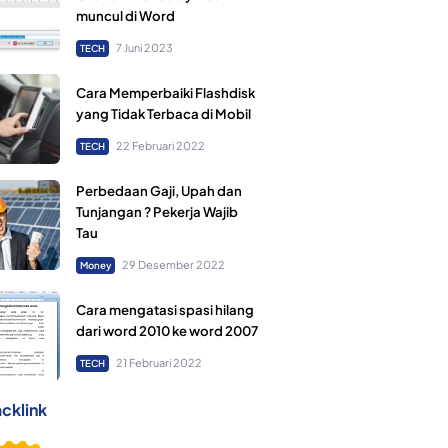
muncul di Word
7 Juni 2023
TECH
Cara Memperbaiki Flashdisk
yang Tidak Terbaca di Mobil
22 Februari 2022
TECH
Perbedaan Gaji, Upah dan
Tunjangan ? Pekerja Wajib
Tau
29 Desember 2022
Money
Cara mengatasi spasi hilang
dari word 2010 ke word 2007
21 Februari 2022
TECH
cklink