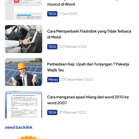
muncul di Word
7 Juni 2023
TECH
Cara Memperbaiki Flashdisk yang Tidak Terbaca
di Mobil
22 Februari 2022
TECH
Perbedaan Gaji, Upah dan Tunjangan ? Pekerja
Wajib Tau
29 Desember 2022
Money
Cara mengatasi spasi hilang dari word 2010 ke
word 2007
21 Februari 2022
TECH
seed backlink