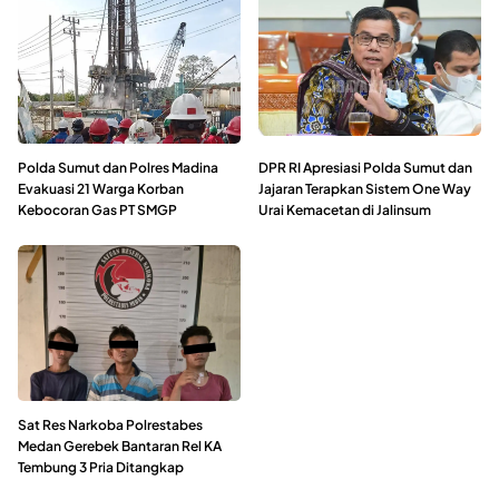
Polda Sumut dan Polres Madina
DPR RI Apresiasi Polda Sumut dan
Evakuasi 21 Warga Korban
Jajaran Terapkan Sistem One Way
Kebocoran Gas PT SMGP
Urai Kemacetan di Jalinsum
Sat Res Narkoba Polrestabes
Medan Gerebek Bantaran Rel KA
Tembung 3 Pria Ditangkap