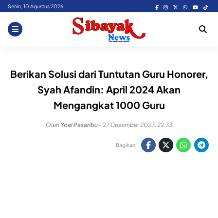
Skip
Senin, 10 Agustus 2026
to
content
Berikan Solusi dari Tuntutan Guru Honorer,
Syah Afandin: April 2024 Akan
Mengangkat 1000 Guru
Oleh
Yoel Pasaribu
-
27 Desember 2023, 22:33
Bagikan: