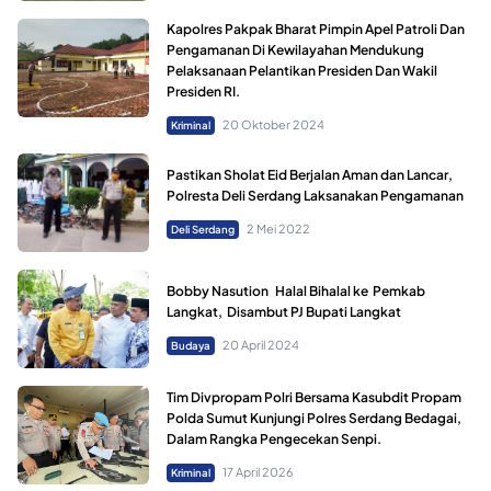
Kapolres Pakpak Bharat Pimpin Apel Patroli Dan
Pengamanan Di Kewilayahan Mendukung
Pelaksanaan Pelantikan Presiden Dan Wakil
Presiden RI.
20 Oktober 2024
Kriminal
Pastikan Sholat Eid Berjalan Aman dan Lancar,
Polresta Deli Serdang Laksanakan Pengamanan
2 Mei 2022
Deli Serdang
Bobby Nasution Halal Bihalal ke Pemkab
Langkat, Disambut PJ Bupati Langkat
20 April 2024
Budaya
Tim Divpropam Polri Bersama Kasubdit Propam
Polda Sumut Kunjungi Polres Serdang Bedagai,
Dalam Rangka Pengecekan Senpi.
17 April 2026
Kriminal