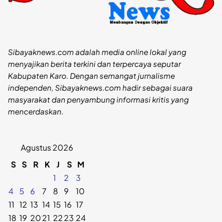
Sibayaknews.com adalah media online lokal yang
menyajikan berita terkini dan terpercaya seputar
Kabupaten Karo. Dengan semangat jurnalisme
independen, Sibayaknews.com hadir sebagai suara
masyarakat dan penyambung informasi kritis yang
mencerdaskan.
Agustus 2026
S
S
R
K
J
S
M
1
2
3
4
5
6
7
8
9
10
11
12
13
14
15
16
17
18
19
20
21
22
23
24