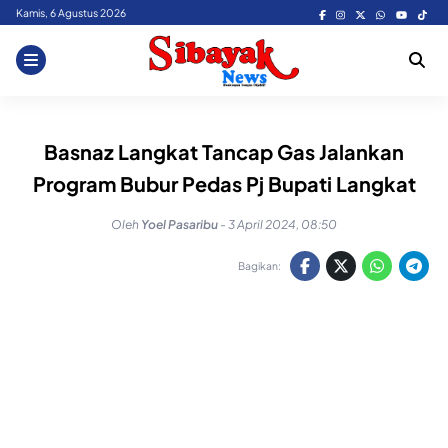
Skip
Kamis, 6 Agustus 2026
to
content
Basnaz Langkat Tancap Gas Jalankan
Program Bubur Pedas Pj Bupati Langkat
Oleh
Yoel Pasaribu
-
3 April 2024, 08:50
Bagikan: